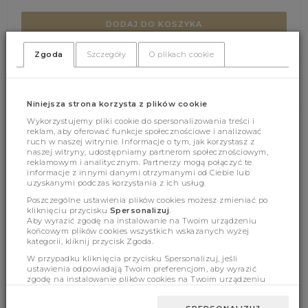
DODAJ DO KOSZYKA
Zgoda
Szczegóły
O plikach cookie
(404)
(0)
Niniejsza strona korzysta z plików cookie
Wykorzystujemy pliki cookie do spersonalizowania treści i
reklam, aby oferować funkcje społecznościowe i analizować
ruch w naszej witrynie. Informacje o tym, jak korzystasz z
naszej witryny, udostępniamy partnerom społecznościowym,
reklamowym i analitycznym. Partnerzy mogą połączyć te
informacje z innymi danymi otrzymanymi od Ciebie lub
uzyskanymi podczas korzystania z ich usług.
Cechy produktu
Poszczególne ustawienia plików cookies możesz zmieniać po
kliknięciu przycisku
Spersonalizuj
.
Aby wyrazić zgodę na instalowanie na Twoim urządzeniu
końcowym plików cookies wszystkich wskazanych wyżej
Wymiary
kategorii, kliknij przycisk Zgoda.
W przypadku kliknięcia przycisku Spersonalizuj, jeśli
ustawienia odpowiadają Twoim preferencjom, aby wyrazić
zgodę na instalowanie plików cookies na Twoim urządzeniu
końcowym w wybranym przez Ciebie zakresie, kliknij przycisk
BESTSELLERY
Zaakceptuj zmianę.