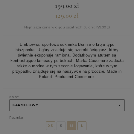
199.00
zł
129.00
zł
Najniższa cena w ciągu ostatnich 30 dni:
199.00
zł
Efektowna, sportowa sukienka Bonnie o kroju typu
hiszpanka. U góry znajduje się szeroki ściągacz, który
świetnie eksponuje ramiona. Dodatkowym atutem są
kontrastujące lampasy po bokach. Marka Cocomore zadbała
także o modne w tym sezonie logowanie, które w tym
przypadku znajduje się na naszywce na przodzie. Made in
Poland. Producent Cocomore.
Kolor:
KARMELOWY
Rozmiar:
XS
S
M
L