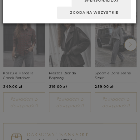
SPERSONALIZUJ
ZGODA NA WSZYSTKIE
Koszula Marcella
Płaszcz Bionda
Spodnie Boris Jeans
Check Bordowa
Brązowy
Szare
249.00 zł
219.00 zł
259.00 zł
Powiadom o
Powiadom o
Powiadom o
dostępności!
dostępności!
dostępności!
DARMOWY TRANSPORT