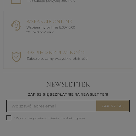
Transakcje powyżej 350 PLN
WSPARCIE ONLINE
Wspieramy online 8.00-16.00
tel. 578 552 642
BEZPIECZNE PŁATNOŚCI
Zabezpieczamy wszystkie płatności
NEWSLETTER
ZAPISZ SIĘ BEZPŁATNIE NA NEWSLETTER!
ZAPISZ SIĘ
* Zgoda na powiadomienia marketingowe