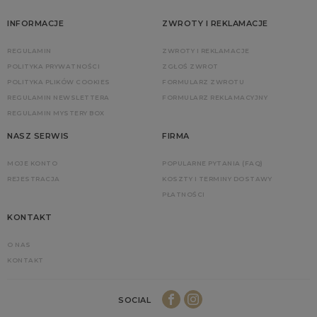
INFORMACJE
ZWROTY I REKLAMACJE
REGULAMIN
ZWROTY I REKLAMACJE
POLITYKA PRYWATNOŚCI
ZGŁOŚ ZWROT
POLITYKA PLIKÓW COOKIES
FORMULARZ ZWROTU
REGULAMIN NEWSLETTERA
FORMULARZ REKLAMACYJNY
REGULAMIN MYSTERY BOX
NASZ SERWIS
FIRMA
MOJE KONTO
POPULARNE PYTANIA (FAQ)
REJESTRACJA
KOSZTY I TERMINY DOSTAWY
PŁATNOŚCI
KONTAKT
O NAS
KONTAKT
SOCIAL