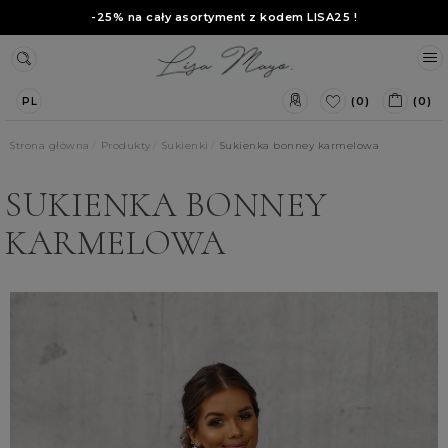
-25% na cały asortyment z kodem
LISA25
!
(0)
(0)
PL
Strona główna
Produkty
Sukienki
Sukienka bonney karmelowa
SUKIENKA BONNEY
KARMELOWA