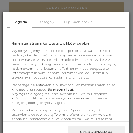
DODAJ DO KOSZYKA
Zgoda
Szczegóły
O plikach cookie
(351)
(0)
Niniejsza strona korzysta z plików cookie
Wykorzystujemy pliki cookie do spersonalizowania treści i
reklam, aby oferować funkcje społecznościowe i analizować
ruch w naszej witrynie. Informacje o tym, jak korzystasz z
naszej witryny, udostępniamy partnerom społecznościowym,
reklamowym i analitycznym. Partnerzy mogą połączyć te
informacje z innymi danymi otrzymanymi od Ciebie lub
uzyskanymi podczas korzystania z ich usług.
Cechy produktu
Poszczególne ustawienia plików cookies możesz zmieniać po
kliknięciu przycisku
Spersonalizuj
.
Aby wyrazić zgodę na instalowanie na Twoim urządzeniu
końcowym plików cookies wszystkich wskazanych wyżej
Wymiary
kategorii, kliknij przycisk Zgoda.
W przypadku kliknięcia przycisku Spersonalizuj, jeśli
ustawienia odpowiadają Twoim preferencjom, aby wyrazić
zgodę na instalowanie plików cookies na Twoim urządzeniu
końcowym w wybranym przez Ciebie zakresie, kliknij przycisk
BESTSELLERY
Zaakceptuj zmianę.
SPERSONALIZUJ