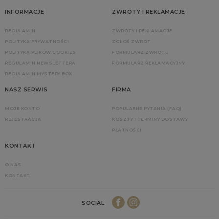
INFORMACJE
ZWROTY I REKLAMACJE
REGULAMIN
ZWROTY I REKLAMACJE
POLITYKA PRYWATNOŚCI
ZGŁOŚ ZWROT
POLITYKA PLIKÓW COOKIES
FORMULARZ ZWROTU
REGULAMIN NEWSLETTERA
FORMULARZ REKLAMACYJNY
REGULAMIN MYSTERY BOX
NASZ SERWIS
FIRMA
MOJE KONTO
POPULARNE PYTANIA (FAQ)
REJESTRACJA
KOSZTY I TERMINY DOSTAWY
PŁATNOŚCI
KONTAKT
O NAS
KONTAKT
SOCIAL