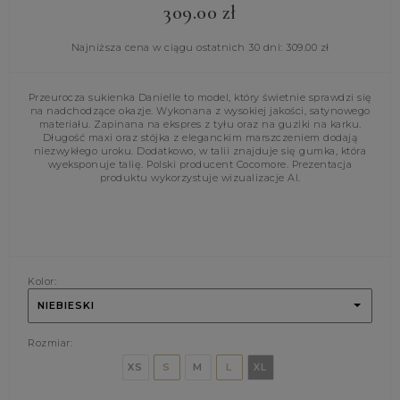
309.00
zł
Najniższa cena w ciągu ostatnich 30 dni:
309.00
zł
Przeurocza sukienka Danielle to model, który świetnie sprawdzi się
na nadchodzące okazje. Wykonana z wysokiej jakości, satynowego
materiału. Zapinana na ekspres z tyłu oraz na guziki na karku.
Długość maxi oraz stójka z eleganckim marszczeniem dodają
niezwykłego uroku. Dodatkowo, w talii znajduje się gumka, która
wyeksponuje talię. Polski producent Cocomore. Prezentacja
produktu wykorzystuje wizualizacje AI.
Kolor:
NIEBIESKI
Rozmiar:
XS
S
M
L
XL