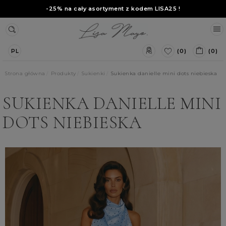
-25% na cały asortyment z kodem
LISA25
!
(0)
(0)
PL
Strona główna
Produkty
Sukienki
Sukienka danielle mini dots niebieska
SUKIENKA DANIELLE MINI
DOTS NIEBIESKA