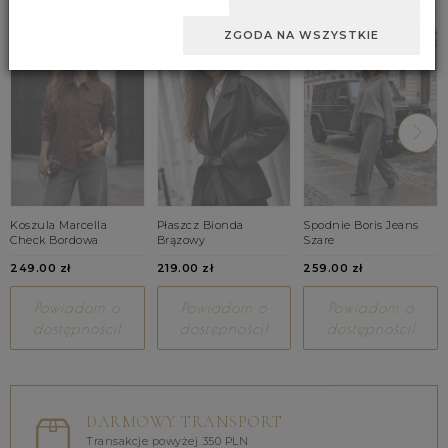
ZGODA NA WSZYSTKIE
Koszula Marcella
Płaszcz Bionda
Spodnie Boris Jeans
Check Bordowa
Brązowy
Szare
249.00 zł
219.00 zł
259.00 zł
Powiadom o
Powiadom o
Powiadom o
dostępności!
dostępności!
dostępności!
DARMOWY TRANSPORT
Transakcje powyżej 350 PLN