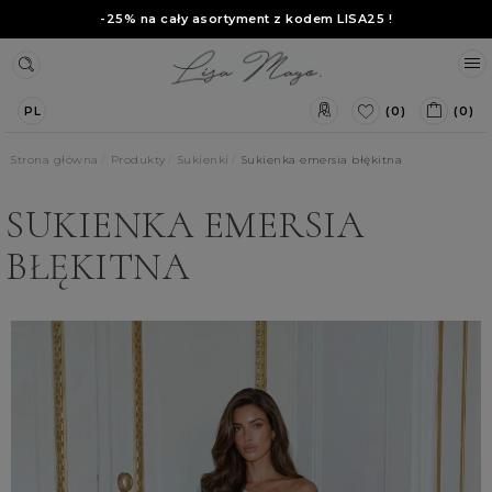
-25% na cały asortyment z kodem
LISA25
!
(0)
(0)
PL
Strona główna
Produkty
Sukienki
Sukienka emersia błękitna
SUKIENKA EMERSIA
BŁĘKITNA