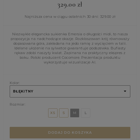
329.00
zł
Najniższa cena w ciągu ostatnich 30 dni:
329.00
zł
Niezwykle elegancka sukienka Emersia o długości midi, to nasza
propozycja na nadchodzące okazje. Rozkloszowan krój równoważy
dopasowana góra, zakładana na jedo ramię z wycięciem w talii.
Idelane ułożenie na sylwetce gwarantuje podszewka. Bufiasty
rękaw zdobi naszyty kwiat. Zapinana na praktyczny ekspres z
boku. Polski producent Cocomore. Prezentacja produktu
wykorzystuje wizualizacje AI.
Kolor:
BŁĘKITNY
Rozmiar:
XS
S
M
L
DODAJ DO KOSZYKA