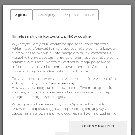
Zgoda
Szczegóły
O plikach cookie
(397)
(0)
Niniejsza strona korzysta z plików cookie
Wykorzystujemy pliki cookie do spersonalizowania treści i
reklam, aby oferować funkcje społecznościowe i analizować
ruch w naszej witrynie. Informacje o tym, jak korzystasz z
naszej witryny, udostępniamy partnerom społecznościowym,
reklamowym i analitycznym. Partnerzy mogą połączyć te
Cechy produktu
informacje z innymi danymi otrzymanymi od Ciebie lub
uzyskanymi podczas korzystania z ich usług.
Poszczególne ustawienia plików cookies możesz zmieniać po
kliknięciu przycisku
Spersonalizuj
.
Wymiary
Aby wyrazić zgodę na instalowanie na Twoim urządzeniu
końcowym plików cookies wszystkich wskazanych wyżej
kategorii, kliknij przycisk Zgoda.
W przypadku kliknięcia przycisku Spersonalizuj, jeśli
ustawienia odpowiadają Twoim preferencjom, aby wyrazić
BESTSELLERY
zgodę na instalowanie plików cookies na Twoim urządzeniu
końcowym w wybranym przez Ciebie zakresie, kliknij przycisk
Zaakceptuj zmianę.
SPERSONALIZUJ