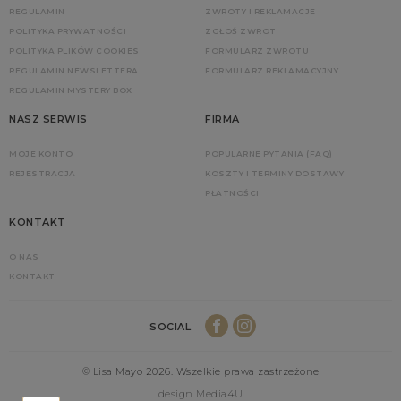
REGULAMIN
ZWROTY I REKLAMACJE
POLITYKA PRYWATNOŚCI
ZGŁOŚ ZWROT
POLITYKA PLIKÓW COOKIES
FORMULARZ ZWROTU
REGULAMIN NEWSLETTERA
FORMULARZ REKLAMACYJNY
REGULAMIN MYSTERY BOX
NASZ SERWIS
FIRMA
MOJE KONTO
POPULARNE PYTANIA (FAQ)
REJESTRACJA
KOSZTY I TERMINY DOSTAWY
PŁATNOŚCI
KONTAKT
O NAS
KONTAKT
SOCIAL
© Lisa Mayo 2026. Wszelkie prawa zastrzeżone
design Media4U