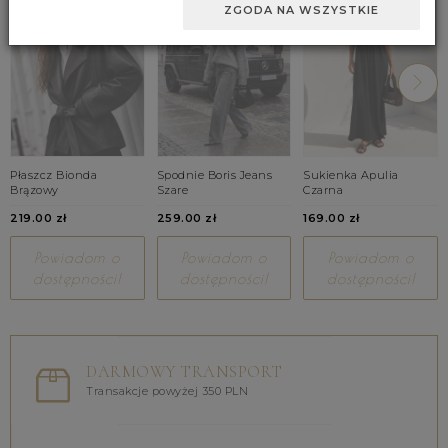
ZGODA NA WSZYSTKIE
Płaszcz Bionda
Spodnie Boris Jeans
Sukienka Apulia
Brązowy
Szare
Czarna
219.00 zł
259.00 zł
169.00 zł
Powiadom o
Powiadom o
Powiadom o
dostępności!
dostępności!
dostępności!
DARMOWY TRANSPORT
Transakcje powyżej 350 PLN