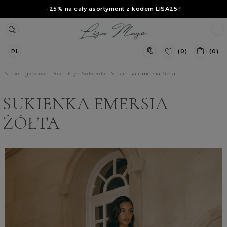
-25% na cały asortyment z kodem
LISA25
!
(0)
(0)
PL
Strona główna
Produkty
Sukienki
Sukienka emersia żółta
SUKIENKA EMERSIA
ŻÓŁTA