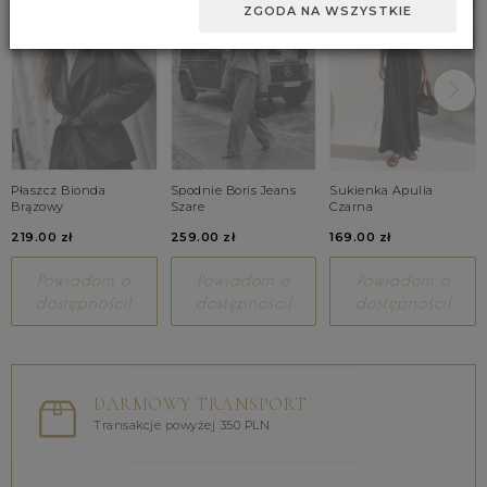
ZGODA NA WSZYSTKIE
Płaszcz Bionda
Spodnie Boris Jeans
Sukienka Apulia
Brązowy
Szare
Czarna
219.00 zł
259.00 zł
169.00 zł
Powiadom o
Powiadom o
Powiadom o
dostępności!
dostępności!
dostępności!
DARMOWY TRANSPORT
Transakcje powyżej 350 PLN