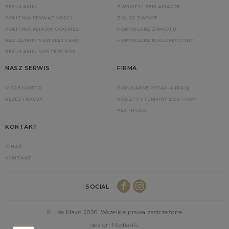
REGULAMIN
ZWROTY I REKLAMACJE
POLITYKA PRYWATNOŚCI
ZGŁOŚ ZWROT
POLITYKA PLIKÓW COOKIES
FORMULARZ ZWROTU
REGULAMIN NEWSLETTERA
FORMULARZ REKLAMACYJNY
REGULAMIN MYSTERY BOX
NASZ SERWIS
FIRMA
MOJE KONTO
POPULARNE PYTANIA (FAQ)
REJESTRACJA
KOSZTY I TERMINY DOSTAWY
PŁATNOŚCI
KONTAKT
O NAS
KONTAKT
SOCIAL
© Lisa Mayo 2026. Wszelkie prawa zastrzeżone
design Media4U