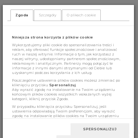
Zgoda
Szczegóły
O plikach cookie
(360)
(0)
Niniejsza strona korzysta z plików cookie
Wykorzystujemy pliki cookie do spersonalizowania treści i
reklam, aby oferować funkcje społecznościowe i analizować
ruch w naszej witrynie. Informacje o tym, jak korzystasz z
naszej witryny, udostępniamy partnerom społecznościowym,
reklamowym i analitycznym. Partnerzy mogą połączyć te
Cechy produktu
informacje z innymi danymi otrzymanymi od Ciebie lub
uzyskanymi podczas korzystania z ich usług.
Poszczególne ustawienia plików cookies możesz zmieniać po
kliknięciu przycisku
Spersonalizuj
.
Wymiary
Aby wyrazić zgodę na instalowanie na Twoim urządzeniu
końcowym plików cookies wszystkich wskazanych wyżej
kategorii, kliknij przycisk Zgoda.
W przypadku kliknięcia przycisku Spersonalizuj, jeśli
ustawienia odpowiadają Twoim preferencjom, aby wyrazić
BESTSELLERY
zgodę na instalowanie plików cookies na Twoim urządzeniu
końcowym w wybranym przez Ciebie zakresie, kliknij przycisk
Zaakceptuj zmianę.
SPERSONALIZUJ