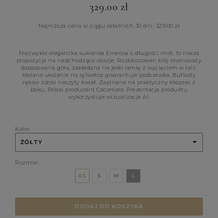
329.00
zł
Najniższa cena w ciągu ostatnich 30 dni:
329.00
zł
Niezwykle elegancka sukienka Emersia o długości midi, to nasza
propozycja na nadchodzące okazje. Rozkloszowan krój równoważy
dopasowana góra, zakładana na jedo ramię z wycięciem w talii.
Idelane ułożenie na sylwetce gwarantuje podszewka. Bufiasty
rękaw zdobi naszyty kwiat. Zapinana na praktyczny ekspres z
boku. Polski producent Cocomore. Prezentacja produktu
wykorzystuje wizualizacje AI.
Kolor:
ŻÓŁTY
Rozmiar:
XS
S
M
L
DODAJ DO KOSZYKA