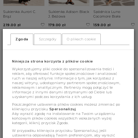
Sukienka Aurori C.
Sukienka Adison Black
Spódnica Luno
Brąz
J. Beżowa
Cocomore Biała
219.00 zł
179.00 zł
159.00 zł
UNI
UNI
UNI
Zgoda
Szczegóły
O plikach cookie
BESTSELLERY
Niniejsza strona korzysta z plików cookie
Wykorzystujemy pliki cookie do spersonalizowania treści i
reklam, aby oferować funkcje społecznościowe i analizować
ruch w naszej witrynie. Informacje o tym, jak korzystasz z
naszej witryny, udostępniamy partnerom społecznościowym,
reklamowym i analitycznym. Partnerzy mogą połączyć te
informacje z innymi danymi otrzymanymi od Ciebie lub
uzyskanymi podczas korzystania z ich usług.
Poszczególne ustawienia plików cookies możesz zmieniać po
kliknięciu przycisku
Spersonalizuj
.
Aby wyrazić zgodę na instalowanie na Twoim urządzeniu
końcowym plików cookies wszystkich wskazanych wyżej
kategorii, kliknij przycisk Zgoda.
Sweter Terrence Wave
Sweter Alexander
Płaszcz Richard
W przypadku kliknięcia przycisku Spersonalizuj, jeśli
Premium Kremowy
Premium Cukierkowy
Beżowy
ustawienia odpowiadają Twoim preferencjom, aby wyrazić
Róż