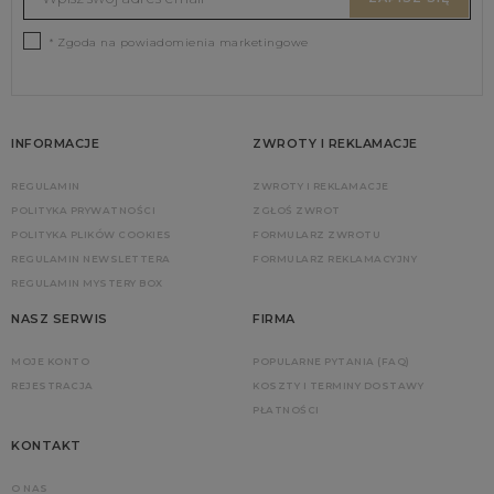
* Zgoda na powiadomienia marketingowe
INFORMACJE
ZWROTY I REKLAMACJE
REGULAMIN
ZWROTY I REKLAMACJE
POLITYKA PRYWATNOŚCI
ZGŁOŚ ZWROT
POLITYKA PLIKÓW COOKIES
FORMULARZ ZWROTU
REGULAMIN NEWSLETTERA
FORMULARZ REKLAMACYJNY
REGULAMIN MYSTERY BOX
NASZ SERWIS
FIRMA
MOJE KONTO
POPULARNE PYTANIA (FAQ)
REJESTRACJA
KOSZTY I TERMINY DOSTAWY
PŁATNOŚCI
KONTAKT
O NAS