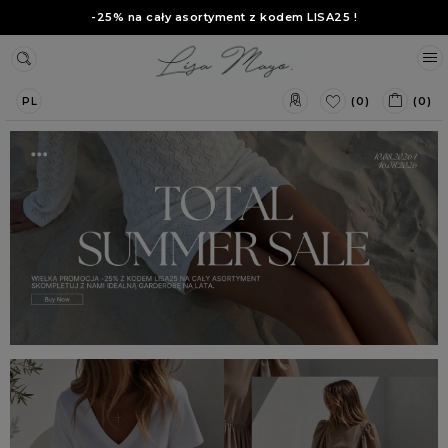
-25% na cały asortyment z kodem
LISA25
!
(0)
(0)
PL