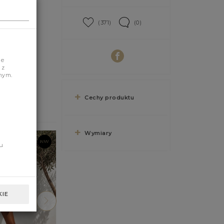
(371)
(0)
je
 z
nym.
Cechy produktu
Wymiary
u
IE