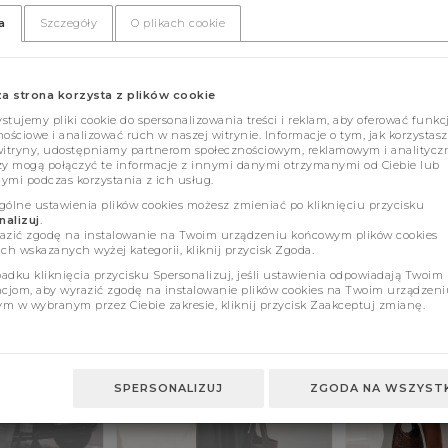
a
Szczegóły
O plikach cookie
za strona korzysta z plików cookie
tujemy pliki cookie do spersonalizowania treści i reklam, aby oferować funkc
ościowe i analizować ruch w naszej witrynie. Informacje o tym, jak korzystasz
witryny, udostępniamy partnerom społecznościowym, reklamowym i analitycz
zy mogą połączyć te informacje z innymi danymi otrzymanymi od Ciebie lub
ymi podczas korzystania z ich usług.
gólne ustawienia plików cookies możesz zmieniać po kliknięciu przycisku
alizuj
.
azić zgodę na instalowanie na Twoim urządzeniu końcowym plików cookies
ch wskazanych wyżej kategorii, kliknij przycisk Zgoda.
adku kliknięcia przycisku Spersonalizuj, jeśli ustawienia odpowiadają Twoim
ncjom, aby wyrazić zgodę na instalowanie plików cookies na Twoim urządzeni
m w wybranym przez Ciebie zakresie, kliknij przycisk Zaakceptuj zmianę.
SPERSONALIZUJ
ZGODA NA WSZYSTK