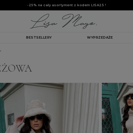
-25% na cały asortyment z kodem
LISA25
!
BESTSELLERY
WYPRZEDAŻE
a
EŻOWA