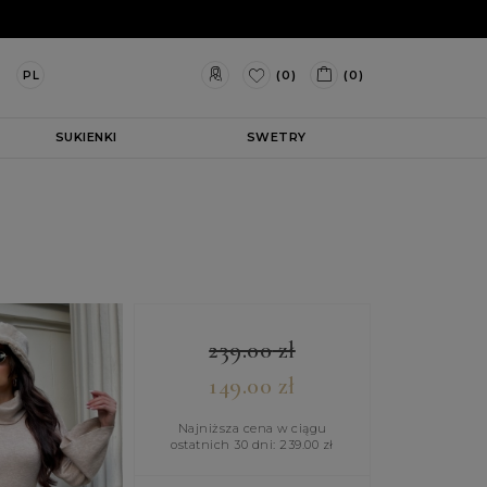
(0)
(0)
PL
SUKIENKI
SWETRY
239.00
zł
149.00
zł
Najniższa cena w ciągu
ostatnich 30 dni:
239.00
zł