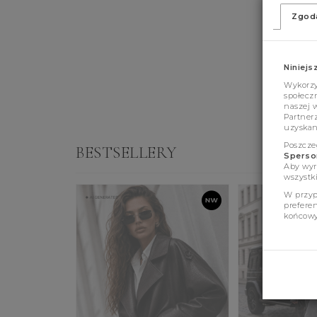
Zgod
Niniejs
Wykorzys
społeczn
naszej 
Partner
uzyskan
Poszcze
BESTSELLERY
Sperson
Aby wyr
wszystki
W przyp
prefere
końcowy