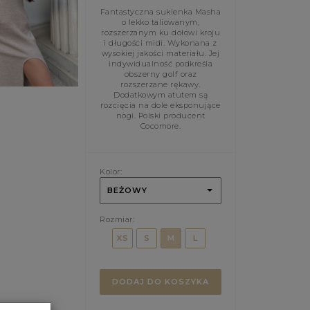
Fantastyczna sukienka Masha
o lekko taliowanym,
rozszerzanym ku dołowi kroju
i długości midi. Wykonana z
wysokiej jakości materiału. Jej
indywidualność podkreśla
obszerny golf oraz
rozszerzane rękawy.
Dodatkowym atutem są
rozcięcia na dole eksponujące
nogi. Polski producent
Cocomore.
Kolor:
BEŻOWY
Rozmiar:
XS
S
M
L
DODAJ DO KOSZYKA