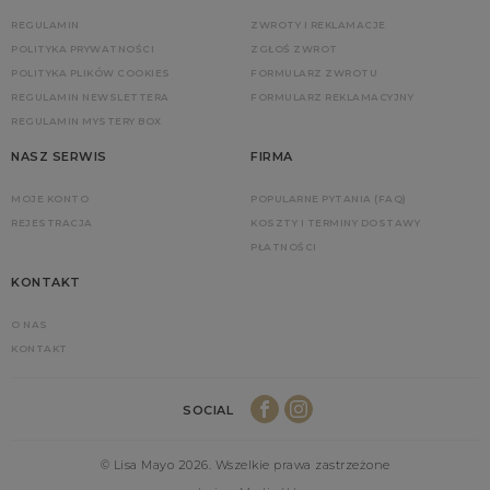
REGULAMIN
ZWROTY I REKLAMACJE
POLITYKA PRYWATNOŚCI
ZGŁOŚ ZWROT
POLITYKA PLIKÓW COOKIES
FORMULARZ ZWROTU
REGULAMIN NEWSLETTERA
FORMULARZ REKLAMACYJNY
REGULAMIN MYSTERY BOX
NASZ SERWIS
FIRMA
MOJE KONTO
POPULARNE PYTANIA (FAQ)
REJESTRACJA
KOSZTY I TERMINY DOSTAWY
PŁATNOŚCI
KONTAKT
O NAS
KONTAKT
SOCIAL
© Lisa Mayo 2026. Wszelkie prawa zastrzeżone