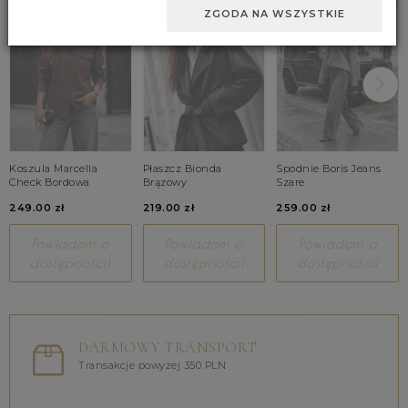
ZGODA NA WSZYSTKIE
Koszula Marcella
Płaszcz Bionda
Spodnie Boris Jeans
Check Bordowa
Brązowy
Szare
249.00 zł
219.00 zł
259.00 zł
Powiadom o
Powiadom o
Powiadom o
dostępności!
dostępności!
dostępności!
DARMOWY TRANSPORT
Transakcje powyżej 350 PLN