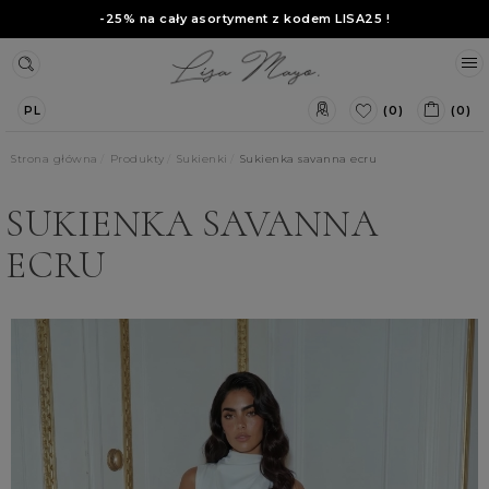
-25% na cały asortyment z kodem
LISA25
!
(0)
(0)
PL
Strona główna
Produkty
Sukienki
Sukienka savanna ecru
SUKIENKA SAVANNA
ECRU