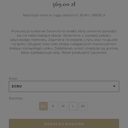
369.00
zł
Najniższa cena w ciągu ostatnich 30 dni:
369.00
zł
Przeurocza sukienka Savanna to model, który świetnie sprawdzi
się na nadchodzące okazje. Wykonana z wysokiej jakości,
satynowego materiału. Zapinana na ekspres z tyłu oraz na guziki
na karku. Długość maxi oraz stójka z eleganckim marszczeniem
dodają niezwykłego uroku. Dodatkowo, w talii znajduje się gumka,
która wyeksponuje talię. Polski producent Cocomore.
Kolor:
ECRU
Rozmiar:
XS
S
M
L
XL
DODAJ DO KOSZYKA