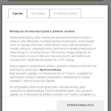
Zgoda
Szczegóły
O plikach cookie
(355)
(0)
Niniejsza strona korzysta z plików cookie
Wykorzystujemy pliki cookie do spersonalizowania treści i
reklam, aby oferować funkcje społecznościowe i analizować
ruch w naszej witrynie. Informacje o tym, jak korzystasz z
naszej witryny, udostępniamy partnerom społecznościowym,
reklamowym i analitycznym. Partnerzy mogą połączyć te
Cechy produktu
informacje z innymi danymi otrzymanymi od Ciebie lub
uzyskanymi podczas korzystania z ich usług.
Poszczególne ustawienia plików cookies możesz zmieniać po
kliknięciu przycisku
Spersonalizuj
.
Wymiary
Aby wyrazić zgodę na instalowanie na Twoim urządzeniu
końcowym plików cookies wszystkich wskazanych wyżej
kategorii, kliknij przycisk Zgoda.
W przypadku kliknięcia przycisku Spersonalizuj, jeśli
ustawienia odpowiadają Twoim preferencjom, aby wyrazić
zgodę na instalowanie plików cookies na Twoim urządzeniu
BESTSELLERY
końcowym w wybranym przez Ciebie zakresie, kliknij przycisk
Zaakceptuj zmianę.
SPERSONALIZUJ