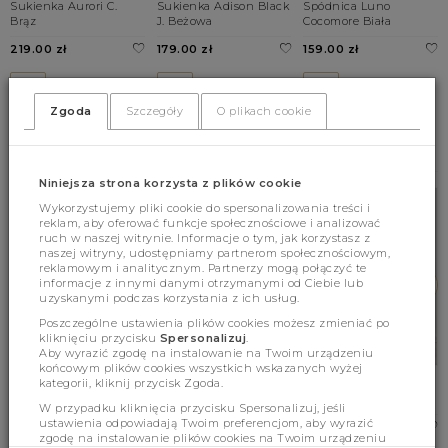
Sukienka Aurori C.
Sukienka Adison Black
Spódnica Luno
Brąz
J. Beżowa
Cocomore Biała
219.00 zł
179.00 zł
159.00 zł
UNI
UNI
UNI
Zgoda
Szczegóły
O plikach cookie
BESTSELLERY
Niniejsza strona korzysta z plików cookie
Wykorzystujemy pliki cookie do spersonalizowania treści i
reklam, aby oferować funkcje społecznościowe i analizować
ruch w naszej witrynie. Informacje o tym, jak korzystasz z
naszej witryny, udostępniamy partnerom społecznościowym,
reklamowym i analitycznym. Partnerzy mogą połączyć te
informacje z innymi danymi otrzymanymi od Ciebie lub
uzyskanymi podczas korzystania z ich usług.
Poszczególne ustawienia plików cookies możesz zmieniać po
kliknięciu przycisku
Spersonalizuj
.
Aby wyrazić zgodę na instalowanie na Twoim urządzeniu
końcowym plików cookies wszystkich wskazanych wyżej
kategorii, kliknij przycisk Zgoda.
Sweter Terrence Wave
Sweter Alexander
Płaszcz Richard
Premium Kremowy
Premium Cukierkowy
Beżowy
W przypadku kliknięcia przycisku Spersonalizuj, jeśli
Róż
ustawienia odpowiadają Twoim preferencjom, aby wyrazić
249.00 zł
509.00 zł
zgodę na instalowanie plików cookies na Twoim urządzeniu
289.00 zł