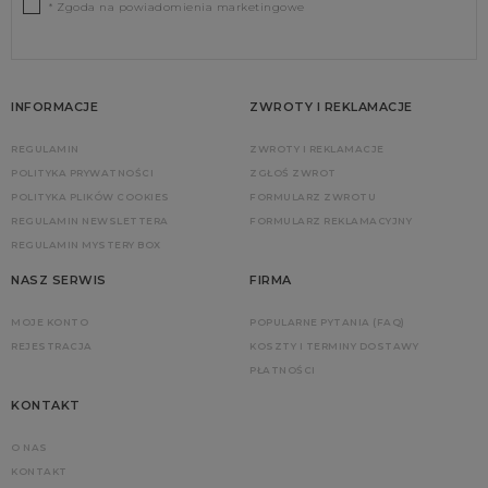
* Zgoda na powiadomienia marketingowe
INFORMACJE
ZWROTY I REKLAMACJE
REGULAMIN
ZWROTY I REKLAMACJE
POLITYKA PRYWATNOŚCI
ZGŁOŚ ZWROT
POLITYKA PLIKÓW COOKIES
FORMULARZ ZWROTU
REGULAMIN NEWSLETTERA
FORMULARZ REKLAMACYJNY
REGULAMIN MYSTERY BOX
NASZ SERWIS
FIRMA
MOJE KONTO
POPULARNE PYTANIA (FAQ)
REJESTRACJA
KOSZTY I TERMINY DOSTAWY
PŁATNOŚCI
KONTAKT
O NAS
KONTAKT