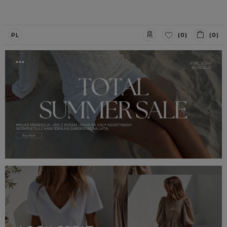
(0)
(0)
PL