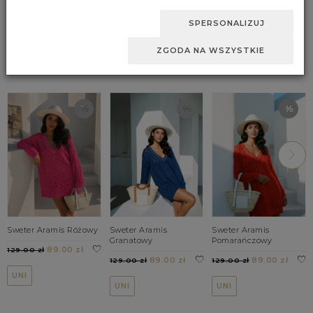
końcowym w wybranym przez Ciebie zakresie, kliknij przycisk
UNI
UNI
Zaakceptuj zmianę.
UNI
SPERSONALIZUJ
ZGODA NA WSZYSTKIE
WYPRZEDAŻE
Sweter Aramis Różowy
Sweter Aramis
Sweter Aramis
Granatowy
Pomarańczowy
89.00 zł
129.00 zł
89.00 zł
89.00 zł
129.00 zł
129.00 zł
UNI
UNI
UNI