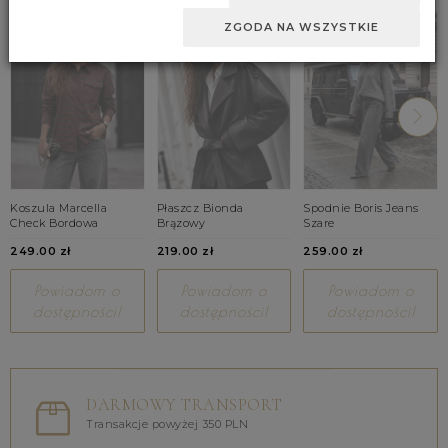
ZGODA NA WSZYSTKIE
Koszula Marcella
Płaszcz Bionda
Spodnie Boris Jeans
Check Bordowa
Brązowy
Szare
249.00 zł
219.00 zł
259.00 zł
Powiadom o
Powiadom o
Powiadom o
dostępności!
dostępności!
dostępności!
DARMOWY TRANSPORT
Transakcje powyżej 350 PLN