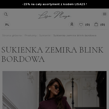
-25% na cały asortyment z kodem
LISA25
!
(0)
(0)
PL
Strona główna
Produkty
Sukienki
Sukienka zemira blink bordowa
SUKIENKA ZEMIRA BLINK
BORDOWA