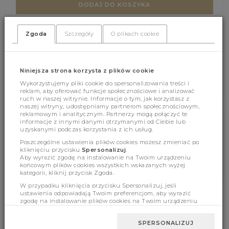
DODAJ DO KOSZYKA
Zgoda
Szczegóły
O plikach cookie
(408)
(0)
Niniejsza strona korzysta z plików cookie
Wykorzystujemy pliki cookie do spersonalizowania treści i
reklam, aby oferować funkcje społecznościowe i analizować
ruch w naszej witrynie. Informacje o tym, jak korzystasz z
naszej witryny, udostępniamy partnerom społecznościowym,
reklamowym i analitycznym. Partnerzy mogą połączyć te
informacje z innymi danymi otrzymanymi od Ciebie lub
Cechy produktu
uzyskanymi podczas korzystania z ich usług.
Poszczególne ustawienia plików cookies możesz zmieniać po
kliknięciu przycisku
Spersonalizuj
.
Aby wyrazić zgodę na instalowanie na Twoim urządzeniu
Wymiary
końcowym plików cookies wszystkich wskazanych wyżej
kategorii, kliknij przycisk Zgoda.
W przypadku kliknięcia przycisku Spersonalizuj, jeśli
ustawienia odpowiadają Twoim preferencjom, aby wyrazić
zgodę na instalowanie plików cookies na Twoim urządzeniu
końcowym w wybranym przez Ciebie zakresie, kliknij przycisk
BESTSELLERY
Zaakceptuj zmianę.
SPERSONALIZUJ