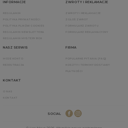
INFORMACJE
ZWROTY I REKLAMACJE
REGULAMIN
ZWROTY I REKLAMACJE
POLITYKA PRYWATNOŚCI
ZGŁOŚ ZWROT
POLITYKA PLIKÓW COOKIES
FORMULARZ ZWROTU
REGULAMIN NEWSLETTERA
FORMULARZ REKLAMACYJNY
REGULAMIN MYSTERY BOX
NASZ SERWIS
FIRMA
MOJE KONTO
POPULARNE PYTANIA (FAQ)
REJESTRACJA
KOSZTY I TERMINY DOSTAWY
PŁATNOŚCI
KONTAKT
O NAS
KONTAKT
SOCIAL