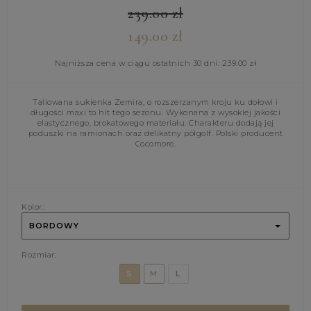
239.00
zł
149.00
zł
Najniższa cena w ciągu ostatnich 30 dni:
239.00
zł
Taliowana sukienka Zemira, o rozszerzanym kroju ku dołowi i
długości maxi to hit tego sezonu. Wykonana z wysokiej jakości
elastycznego, brokatowego materiału. Charakteru dodają jej
poduszki na ramionach oraz delikatny półgolf. Polski producent
Cocomore.
Kolor:
BORDOWY
Rozmiar:
S
M
L