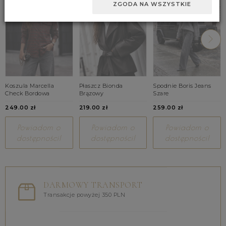
ZGODA NA WSZYSTKIE
Koszula Marcella
Płaszcz Bionda
Spodnie Boris Jeans
Check Bordowa
Brązowy
Szare
249.00 zł
219.00 zł
259.00 zł
Powiadom o
Powiadom o
Powiadom o
dostępności!
dostępności!
dostępności!
DARMOWY TRANSPORT
Transakcje powyżej 350 PLN