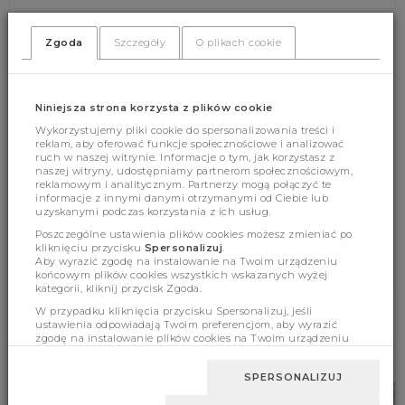
Zgoda
Szczegóły
O plikach cookie
(378)
(0)
Niniejsza strona korzysta z plików cookie
Wykorzystujemy pliki cookie do spersonalizowania treści i
reklam, aby oferować funkcje społecznościowe i analizować
ruch w naszej witrynie. Informacje o tym, jak korzystasz z
naszej witryny, udostępniamy partnerom społecznościowym,
reklamowym i analitycznym. Partnerzy mogą połączyć te
Cechy produktu
informacje z innymi danymi otrzymanymi od Ciebie lub
uzyskanymi podczas korzystania z ich usług.
Poszczególne ustawienia plików cookies możesz zmieniać po
kliknięciu przycisku
Spersonalizuj
.
Wymiary
Aby wyrazić zgodę na instalowanie na Twoim urządzeniu
końcowym plików cookies wszystkich wskazanych wyżej
kategorii, kliknij przycisk Zgoda.
W przypadku kliknięcia przycisku Spersonalizuj, jeśli
ustawienia odpowiadają Twoim preferencjom, aby wyrazić
BESTSELLERY
zgodę na instalowanie plików cookies na Twoim urządzeniu
końcowym w wybranym przez Ciebie zakresie, kliknij przycisk
Zaakceptuj zmianę.
SPERSONALIZUJ