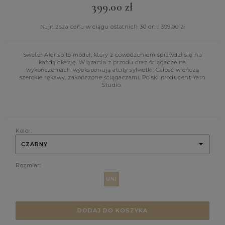
399.00
zł
Najniższa cena w ciągu ostatnich 30 dni:
399.00
zł
Sweter Alonso to model, który z powodzeniem sprawdzi się na
każdą okazję. Wiązania z przodu oraz ściągacze na
wykończeniach wyeksponują atuty sylwetki. Całość wieńczą
szerokie rękawy, zakończone ściągaczami. Polski producent Yarn
Studio.
Kolor:
CZARNY
Rozmiar:
UNI
DODAJ DO KOSZYKA