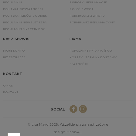
REGULAMIN
ZWROTY I REKLAMACJE
POLITYKA PRYWATNOŚCI
ZGŁOŚ ZWROT
POLITYKA PLIKÓW COOKIES
FORMULARZ ZWROTU
REGULAMIN NEWSLETTERA
FORMULARZ REKLAMACYJNY
REGULAMIN MYSTERY BOX
NASZ SERWIS
FIRMA
MOJE KONTO
POPULARNE PYTANIA (FAQ)
REJESTRACJA
KOSZTY I TERMINY DOSTAWY
PŁATNOŚCI
KONTAKT
O NAS
KONTAKT
SOCIAL
© Lisa Mayo 2026. Wszelkie prawa zastrzeżone
design Media4U