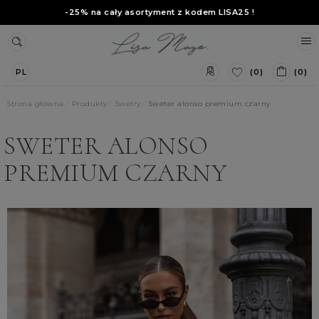
-25% na cały asortyment z kodem
LISA25
!
(0)
(0)
PL
Strona główna
Produkty
Swetry
Sweter alonso premium czarny
SWETER ALONSO
PREMIUM CZARNY