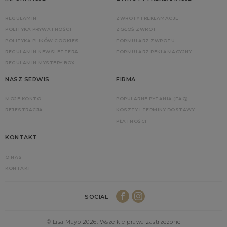
REGULAMIN
ZWROTY I REKLAMACJE
POLITYKA PRYWATNOŚCI
ZGŁOŚ ZWROT
POLITYKA PLIKÓW COOKIES
FORMULARZ ZWROTU
REGULAMIN NEWSLETTERA
FORMULARZ REKLAMACYJNY
REGULAMIN MYSTERY BOX
NASZ SERWIS
FIRMA
MOJE KONTO
POPULARNE PYTANIA (FAQ)
REJESTRACJA
KOSZTY I TERMINY DOSTAWY
PŁATNOŚCI
KONTAKT
O NAS
KONTAKT
SOCIAL
© Lisa Mayo 2026. Wszelkie prawa zastrzeżone