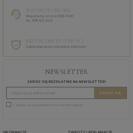
WSPARCIE ONLINE
Wspieramy online 8.00-16.00
tel. 578 552 642
BEZPIECZNE PŁATNOŚCI
Zabezpieczamy wszystkie płatności
NEWSLETTER
ZAPISZ SIĘ BEZPŁATNIE NA NEWSLETTER!
ZAPISZ SIĘ
* Zgoda na powiadomienia marketingowe
INFORMACJE
ZWROTY I REKLAMACJE