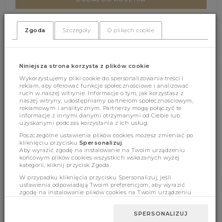
Zgoda
Szczegóły
O plikach cookie
(344)
(0)
Niniejsza strona korzysta z plików cookie
Wykorzystujemy pliki cookie do spersonalizowania treści i
reklam, aby oferować funkcje społecznościowe i analizować
ruch w naszej witrynie. Informacje o tym, jak korzystasz z
naszej witryny, udostępniamy partnerom społecznościowym,
reklamowym i analitycznym. Partnerzy mogą połączyć te
informacje z innymi danymi otrzymanymi od Ciebie lub
Cechy produktu
uzyskanymi podczas korzystania z ich usług.
Poszczególne ustawienia plików cookies możesz zmieniać po
kliknięciu przycisku
Spersonalizuj
.
Aby wyrazić zgodę na instalowanie na Twoim urządzeniu
Wymiary
końcowym plików cookies wszystkich wskazanych wyżej
kategorii, kliknij przycisk Zgoda.
W przypadku kliknięcia przycisku Spersonalizuj, jeśli
ustawienia odpowiadają Twoim preferencjom, aby wyrazić
zgodę na instalowanie plików cookies na Twoim urządzeniu
BESTSELLERY
końcowym w wybranym przez Ciebie zakresie, kliknij przycisk
Zaakceptuj zmianę.
SPERSONALIZUJ