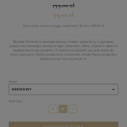
159.00
zł
99.00
zł
Najniższa cena w ciągu ostatnich 30 dni:
159.00
zł
Bluzka Mildred to ponadczasowy model, wykonany z wysokiej
jakości kronkowego, elastycznego materiału, który zapewni idealne
dopasowanie do sylwetki. Znakomicie spradzi się jako baza do
wileu stylizacji. Polski producent Cocomore. Prezentacja produktu
wykorzystuje wizualizacje AI.
Kolor:
KREMOWY
Rozmiar:
S
M
L
DODAJ DO KOSZYKA