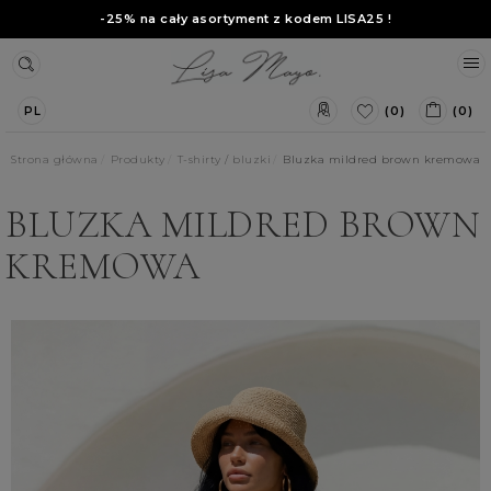
-25% na cały asortyment z kodem
LISA25
!
(0)
(0)
PL
Strona główna
Produkty
T-shirty / bluzki
Bluzka mildred brown kremowa
BLUZKA MILDRED BROWN
KREMOWA