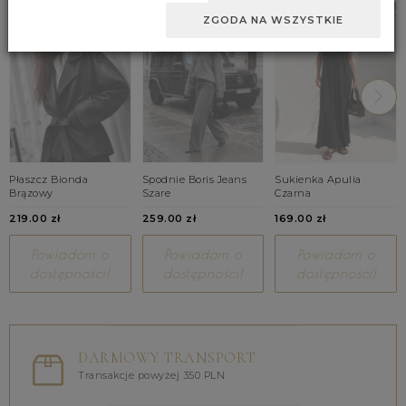
ZGODA NA WSZYSTKIE
Płaszcz Bionda
Spodnie Boris Jeans
Sukienka Apulia
Brązowy
Szare
Czarna
219.00 zł
259.00 zł
169.00 zł
Powiadom o
Powiadom o
Powiadom o
dostępności!
dostępności!
dostępności!
DARMOWY TRANSPORT
Transakcje powyżej 350 PLN