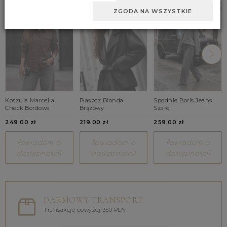
ZGODA NA WSZYSTKIE
Koszula Marcella
Płaszcz Bionda
Spodnie Boris Jeans
Check Bordowa
Brązowy
Szare
249.00 zł
219.00 zł
259.00 zł
Powiadom o
Powiadom o
Powiadom o
dostępności!
dostępności!
dostępności!
DARMOWY TRANSPORT
Transakcje powyżej 350 PLN