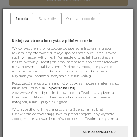
Zgoda
Szczegóły
O plikach cookie
(336)
(0)
Niniejsza strona korzysta z plików cookie
Wykorzystujemy pliki cookie do spersonalizowania treści i
reklam, aby oferować funkcje społecznościowe i analizować
ruch w naszej witrynie. Informacje o tym, jak korzystasz z
naszej witryny, udostępniamy partnerom społecznościowym,
reklamowym i analitycznym. Partnerzy mogą połączyć te
informacje z innymi danymi otrzymanymi od Ciebie lub
Cechy produktu
uzyskanymi podczas korzystania z ich usług.
Poszczególne ustawienia plików cookies możesz zmieniać po
kliknięciu przycisku
Spersonalizuj
.
Aby wyrazić zgodę na instalowanie na Twoim urządzeniu
Wymiary
końcowym plików cookies wszystkich wskazanych wyżej
kategorii, kliknij przycisk Zgoda.
W przypadku kliknięcia przycisku Spersonalizuj, jeśli
ustawienia odpowiadają Twoim preferencjom, aby wyrazić
zgodę na instalowanie plików cookies na Twoim urządzeniu
BESTSELLERY
końcowym w wybranym przez Ciebie zakresie, kliknij przycisk
Zaakceptuj zmianę.
SPERSONALIZUJ