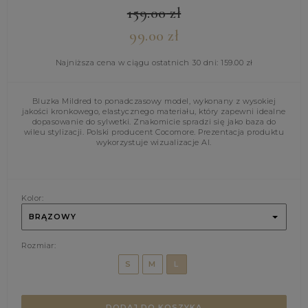
159.00
zł
99.00
zł
Najniższa cena w ciągu ostatnich 30 dni:
159.00
zł
Bluzka Mildred to ponadczasowy model, wykonany z wysokiej
jakości kronkowego, elastycznego materiału, który zapewni idealne
dopasowanie do sylwetki. Znakomicie spradzi się jako baza do
wileu stylizacji. Polski producent Cocomore. Prezentacja produktu
wykorzystuje wizualizacje AI.
Kolor:
BRĄZOWY
Rozmiar:
S
M
L
DODAJ DO KOSZYKA