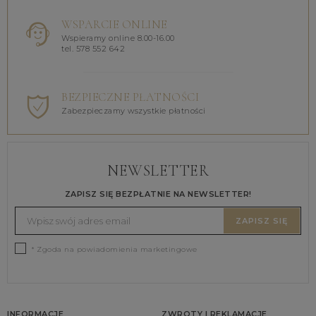
WSPARCIE ONLINE
Wspieramy online 8.00-16.00
tel. 578 552 642
BEZPIECZNE PŁATNOŚCI
Zabezpieczamy wszystkie płatności
NEWSLETTER
ZAPISZ SIĘ BEZPŁATNIE NA NEWSLETTER!
ZAPISZ SIĘ
* Zgoda na powiadomienia marketingowe
INFORMACJE
ZWROTY I REKLAMACJE