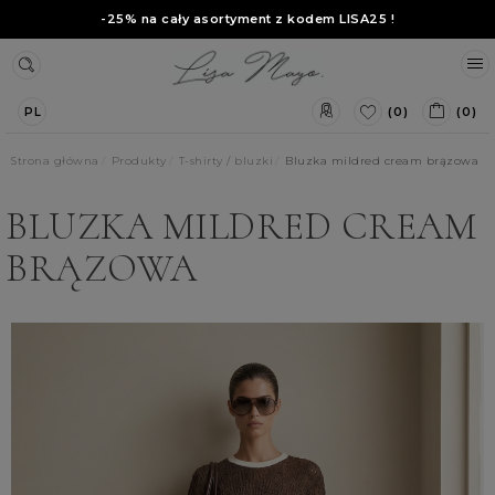
-25% na cały asortyment z kodem
LISA25
!
(0)
(0)
PL
Strona główna
Produkty
T-shirty / bluzki
Bluzka mildred cream brązowa
BLUZKA MILDRED CREAM
BRĄZOWA