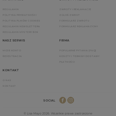
REGULAMIN
ZWROTY I REKLAMACJE
POLITYKA PRYWATNOŚCI
ZGŁOŚ ZWROT
POLITYKA PLIKÓW COOKIES
FORMULARZ ZWROTU
REGULAMIN NEWSLETTERA
FORMULARZ REKLAMACYJNY
REGULAMIN MYSTERY BOX
NASZ SERWIS
FIRMA
MOJE KONTO
POPULARNE PYTANIA (FAQ)
REJESTRACJA
KOSZTY I TERMINY DOSTAWY
PŁATNOŚCI
KONTAKT
O NAS
KONTAKT
SOCIAL
© Lisa Mayo 2026. Wszelkie prawa zastrzeżone