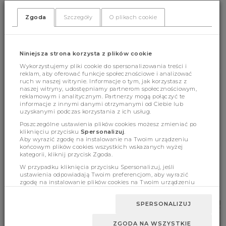
(359)
(0)
Zgoda
Szczegóły
O plikach cookie
Niniejsza strona korzysta z plików cookie
Wykorzystujemy pliki cookie do spersonalizowania treści i
reklam, aby oferować funkcje społecznościowe i analizować
ruch w naszej witrynie. Informacje o tym, jak korzystasz z
naszej witryny, udostępniamy partnerom społecznościowym,
Cechy produktu
reklamowym i analitycznym. Partnerzy mogą połączyć te
informacje z innymi danymi otrzymanymi od Ciebie lub
uzyskanymi podczas korzystania z ich usług.
Poszczególne ustawienia plików cookies możesz zmieniać po
Wymiary
kliknięciu przycisku
Spersonalizuj
.
Aby wyrazić zgodę na instalowanie na Twoim urządzeniu
końcowym plików cookies wszystkich wskazanych wyżej
kategorii, kliknij przycisk Zgoda.
W przypadku kliknięcia przycisku Spersonalizuj, jeśli
BESTSELLERY
ustawienia odpowiadają Twoim preferencjom, aby wyrazić
zgodę na instalowanie plików cookies na Twoim urządzeniu
końcowym w wybranym przez Ciebie zakresie, kliknij przycisk
Zaakceptuj zmianę.
SPERSONALIZUJ
ZGODA NA WSZYSTKIE