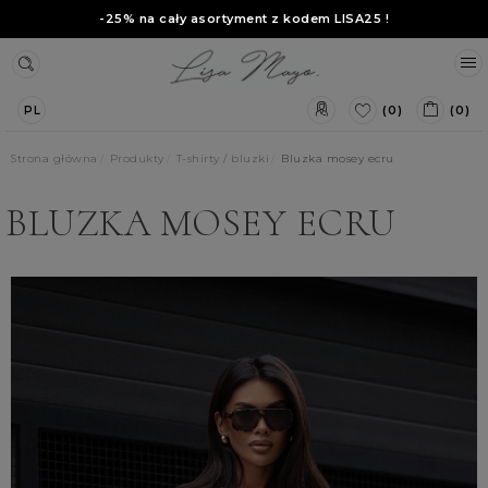
-25% na cały asortyment z kodem
LISA25
!
(0)
(0)
PL
Strona główna
Produkty
T-shirty / bluzki
Bluzka mosey ecru
BLUZKA MOSEY ECRU