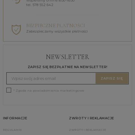
Wspieramy online 8.00-16.00
tel. 578 552 642
BEZPIECZNE PŁATNOŚCI
Zabezpieczamy wszystkie płatności
NEWSLETTER
ZAPISZ SIĘ BEZPŁATNIE NA NEWSLETTER!
ZAPISZ SIĘ
* Zgoda na powiadomienia marketingowe
INFORMACJE
ZWROTY I REKLAMACJE
REGULAMIN
ZWROTY I REKLAMACJE