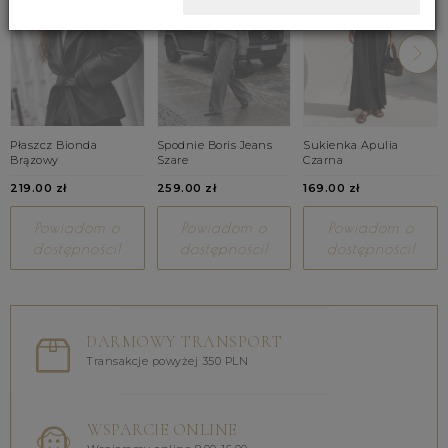
Płaszcz Bionda
Spodnie Boris Jeans
Sukienka Apulia
Brązowy
Szare
Czarna
219.00 zł
259.00 zł
169.00 zł
Powiadom o
Powiadom o
Powiadom o
dostępności!
dostępności!
dostępności!
DARMOWY TRANSPORT
Transakcje powyżej 350 PLN
WSPARCIE ONLINE