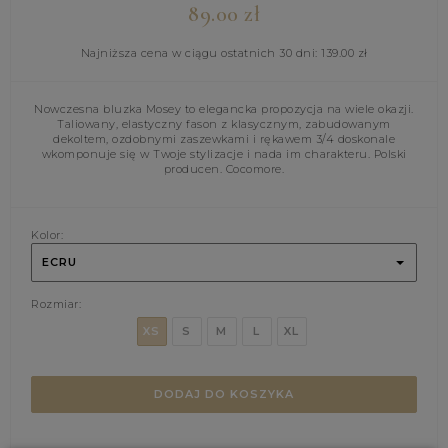
89.00
zł
Najniższa cena w ciągu ostatnich 30 dni:
139.00
zł
Nowczesna bluzka Mosey to elegancka propozycja na wiele okazji.
Taliowany, elastyczny fason z klasycznym, zabudowanym
dekoltem, ozdobnymi zaszewkami i rękawem 3/4 doskonale
wkomponuje się w Twoje stylizacje i nada im charakteru. Polski
producen. Cocomore.
Kolor:
ECRU
Rozmiar:
XS
S
M
L
XL
DODAJ DO KOSZYKA