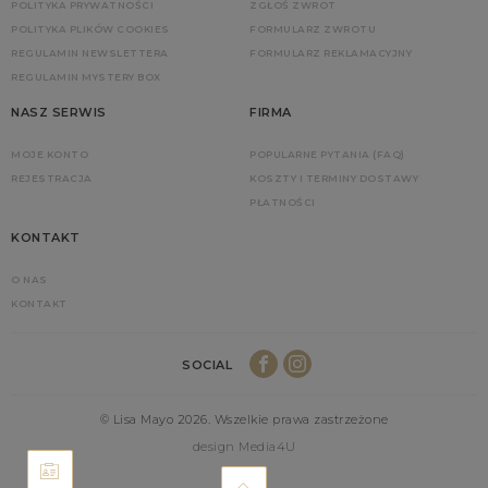
POLITYKA PRYWATNOŚCI
ZGŁOŚ ZWROT
POLITYKA PLIKÓW COOKIES
FORMULARZ ZWROTU
REGULAMIN NEWSLETTERA
FORMULARZ REKLAMACYJNY
REGULAMIN MYSTERY BOX
NASZ SERWIS
FIRMA
MOJE KONTO
POPULARNE PYTANIA (FAQ)
REJESTRACJA
KOSZTY I TERMINY DOSTAWY
PŁATNOŚCI
KONTAKT
O NAS
KONTAKT
SOCIAL
© Lisa Mayo 2026. Wszelkie prawa zastrzeżone
design Media4U