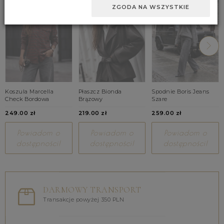
ZGODA NA WSZYSTKIE
Koszula Marcella
Płaszcz Bionda
Spodnie Boris Jeans
Check Bordowa
Brązowy
Szare
249.00 zł
219.00 zł
259.00 zł
Powiadom o
Powiadom o
Powiadom o
dostępności!
dostępności!
dostępności!
DARMOWY TRANSPORT
Transakcje powyżej 350 PLN