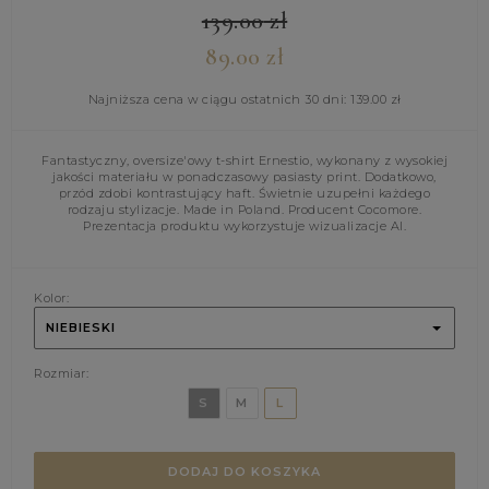
139.00
zł
89.00
zł
Najniższa cena w ciągu ostatnich 30 dni:
139.00
zł
Fantastyczny, oversize'owy t-shirt Ernestio, wykonany z wysokiej
jakości materiału w ponadczasowy pasiasty print. Dodatkowo,
przód zdobi kontrastujący haft. Świetnie uzupełni każdego
rodzaju stylizacje. Made in Poland. Producent Cocomore.
Prezentacja produktu wykorzystuje wizualizacje AI.
Kolor:
NIEBIESKI
Rozmiar:
S
M
L
DODAJ DO KOSZYKA