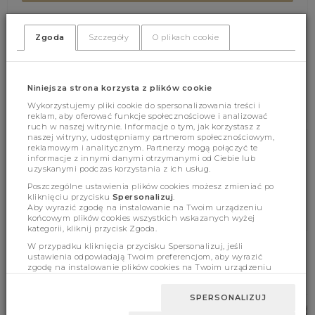
Zgoda
Szczegóły
O plikach cookie
(370)
(0)
Niniejsza strona korzysta z plików cookie
Wykorzystujemy pliki cookie do spersonalizowania treści i
reklam, aby oferować funkcje społecznościowe i analizować
ruch w naszej witrynie. Informacje o tym, jak korzystasz z
naszej witryny, udostępniamy partnerom społecznościowym,
reklamowym i analitycznym. Partnerzy mogą połączyć te
Cechy produktu
informacje z innymi danymi otrzymanymi od Ciebie lub
uzyskanymi podczas korzystania z ich usług.
Poszczególne ustawienia plików cookies możesz zmieniać po
kliknięciu przycisku
Spersonalizuj
.
Wymiary
Aby wyrazić zgodę na instalowanie na Twoim urządzeniu
końcowym plików cookies wszystkich wskazanych wyżej
kategorii, kliknij przycisk Zgoda.
W przypadku kliknięcia przycisku Spersonalizuj, jeśli
ustawienia odpowiadają Twoim preferencjom, aby wyrazić
zgodę na instalowanie plików cookies na Twoim urządzeniu
BESTSELLERY
końcowym w wybranym przez Ciebie zakresie, kliknij przycisk
Zaakceptuj zmianę.
SPERSONALIZUJ