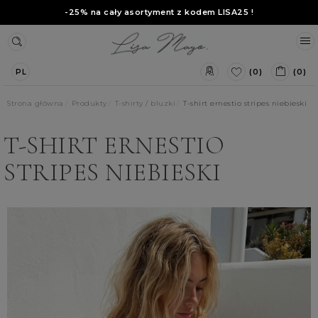
-25% na cały asortyment z kodem
LISA25
!
(0)
(0)
PL
Strona główna
Produkty
T-shirty / bluzki
T-shirt ernestio stripes niebieski
T-SHIRT ERNESTIO
STRIPES NIEBIESKI