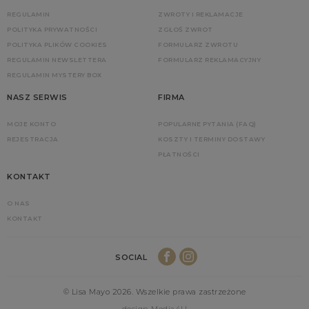
REGULAMIN
ZWROTY I REKLAMACJE
POLITYKA PRYWATNOŚCI
ZGŁOŚ ZWROT
POLITYKA PLIKÓW COOKIES
FORMULARZ ZWROTU
REGULAMIN NEWSLETTERA
FORMULARZ REKLAMACYJNY
REGULAMIN MYSTERY BOX
NASZ SERWIS
FIRMA
MOJE KONTO
POPULARNE PYTANIA (FAQ)
REJESTRACJA
KOSZTY I TERMINY DOSTAWY
PŁATNOŚCI
KONTAKT
O NAS
KONTAKT
SOCIAL
© Lisa Mayo 2026. Wszelkie prawa zastrzeżone