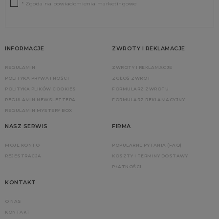
* Zgoda na powiadomienia marketingowe
INFORMACJE
ZWROTY I REKLAMACJE
REGULAMIN
ZWROTY I REKLAMACJE
POLITYKA PRYWATNOŚCI
ZGŁOŚ ZWROT
POLITYKA PLIKÓW COOKIES
FORMULARZ ZWROTU
REGULAMIN NEWSLETTERA
FORMULARZ REKLAMACYJNY
REGULAMIN MYSTERY BOX
NASZ SERWIS
FIRMA
MOJE KONTO
POPULARNE PYTANIA (FAQ)
REJESTRACJA
KOSZTY I TERMINY DOSTAWY
PŁATNOŚCI
KONTAKT
O NAS
KONTAKT