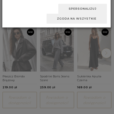
końcowym w wybranym przez Ciebie zakresie, kliknij przycisk
Zaakceptuj zmianę.
SPERSONALIZUJ
BESTSELLERY
ZGODA NA WSZYSTKIE
Płaszcz Bionda
Spodnie Boris Jeans
Sukienka Apulia
Brązowy
Szare
Czarna
219.00 zł
259.00 zł
169.00 zł
Powiadom o
Powiadom o
Powiadom o
dostępności!
dostępności!
dostępności!