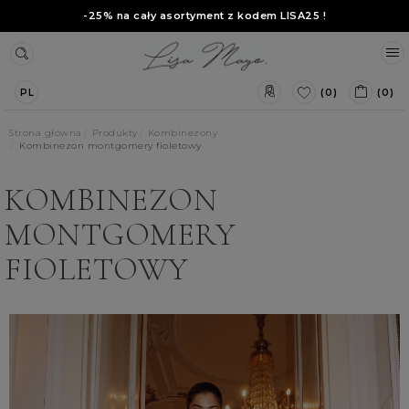
-25% na cały asortyment z kodem
LISA25
!
(0)
(0)
PL
Strona główna
Produkty
Kombinezony
Kombinezon montgomery fioletowy
KOMBINEZON
MONTGOMERY
FIOLETOWY