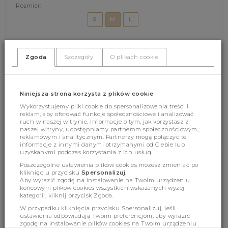
Rozmiar:
S
M
L
DODAJ DO KOSZYKA
Zgoda
Szczegóły
O plikach cookie
Niniejsza strona korzysta z plików cookie
(327)
(0)
Wykorzystujemy pliki cookie do spersonalizowania treści i
reklam, aby oferować funkcje społecznościowe i analizować
ruch w naszej witrynie. Informacje o tym, jak korzystasz z
naszej witryny, udostępniamy partnerom społecznościowym,
reklamowym i analitycznym. Partnerzy mogą połączyć te
informacje z innymi danymi otrzymanymi od Ciebie lub
uzyskanymi podczas korzystania z ich usług.
Poszczególne ustawienia plików cookies możesz zmieniać po
Cechy produktu
kliknięciu przycisku
Spersonalizuj
.
Aby wyrazić zgodę na instalowanie na Twoim urządzeniu
końcowym plików cookies wszystkich wskazanych wyżej
kategorii, kliknij przycisk Zgoda.
Wymiary
W przypadku kliknięcia przycisku Spersonalizuj, jeśli
ustawienia odpowiadają Twoim preferencjom, aby wyrazić
zgodę na instalowanie plików cookies na Twoim urządzeniu