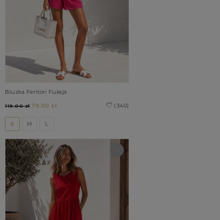
Bluzka Fentori Fuksja
79.00 zł
(340)
119.00 zł
S
M
L