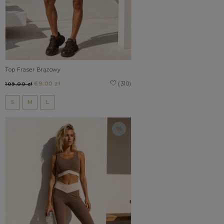
Top Fraser Brązowy
69.00 zł
(310)
109.00 zł
S
M
L