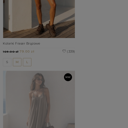
Kolarki Fraser Brązowe
79.00 zł
(339)
109.00 zł
S
M
L