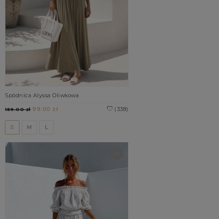
Spódnica Alyssa Oliwkowa
99.00 zł
(338)
159.00 zł
S
M
L