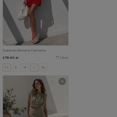
Sukienka Romana Czerwona
279.00 zł
(344)
XS
S
M
L
XL