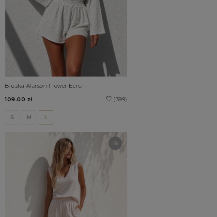
Bluzka Alarson Flower Ecru
109.00 zł
(399)
S
M
L