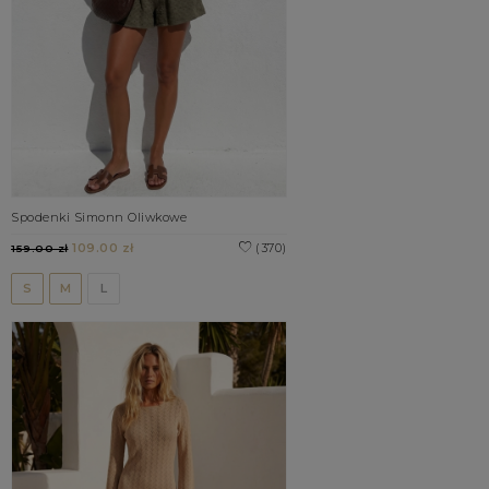
Spodenki Simonn Oliwkowe
109.00 zł
(370)
159.00 zł
S
M
L