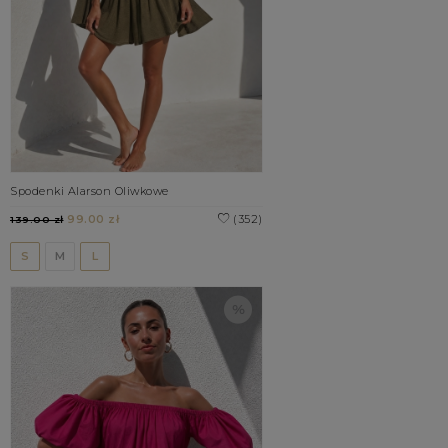
Spodenki Alarson Oliwkowe
99.00 zł
(352)
139.00 zł
S
M
L