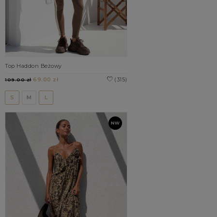
Top Haddon Beżowy
69.00 zł
(315)
109.00 zł
S
M
L