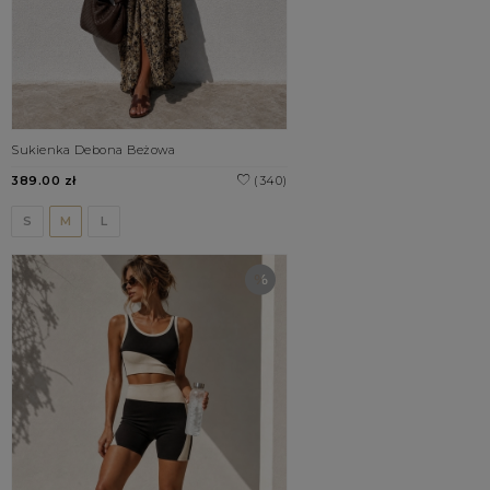
Sukienka Debona Beżowa
389.00 zł
(340)
S
M
L