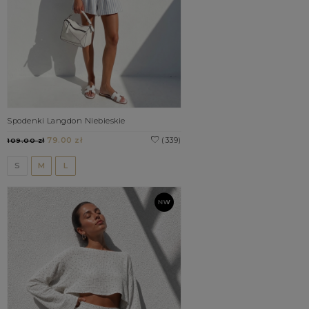
Spodenki Langdon Niebieskie
79.00 zł
(339)
109.00 zł
S
M
L