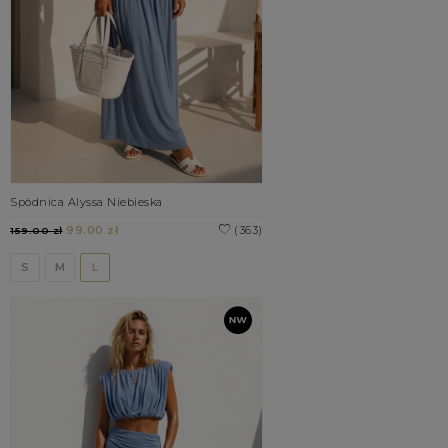
Spódnica Alyssa Niebieska
99.00 zł
(363)
159.00 zł
S
M
L