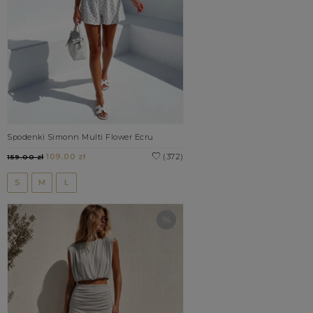
Spodenki Simonn Multi Flower Ecru
109.00 zł
(372)
159.00 zł
S
M
L