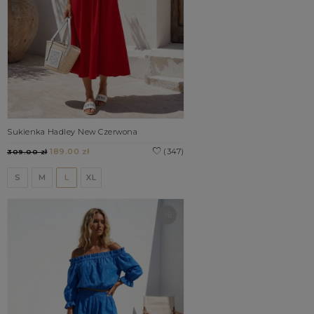
Sukienka Hadley New Czerwona
189.00 zł
(347)
309.00 zł
S
M
L
XL