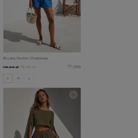
Bluzka Fentori Chabrowa
79.00 zł
(310)
119.00 zł
S
M
L