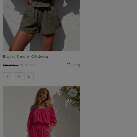
Bluzka Simonn Oliwkowa
89.00 zł
(379)
119.00 zł
S
M
L