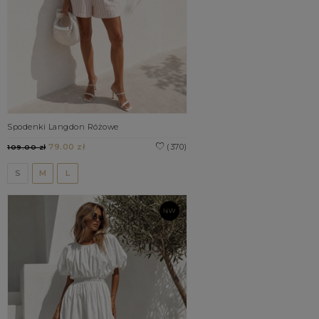
Spodenki Langdon Różowe
79.00 zł
(370)
109.00 zł
S
M
L