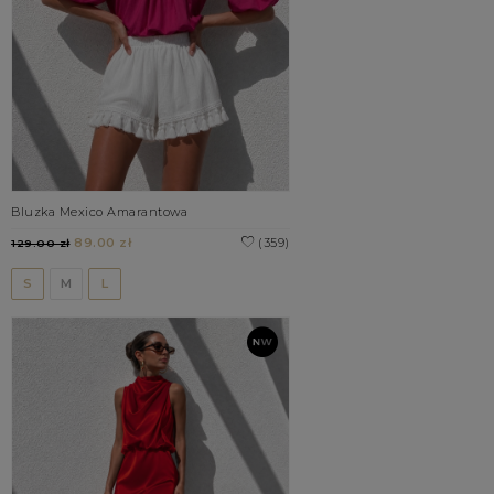
Bluzka Mexico Amarantowa
89.00 zł
(359)
129.00 zł
S
M
L