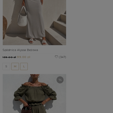
Spódnica Alyssa Beżowa
99.00 zł
(347)
139.00 zł
S
M
L