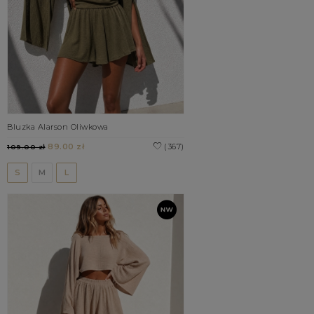
Bluzka Alarson Oliwkowa
89.00 zł
(367)
109.00 zł
S
M
L