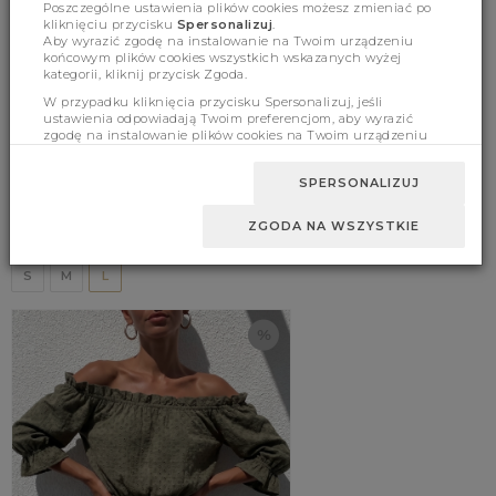
Poszczególne ustawienia plików cookies możesz zmieniać po
kliknięciu przycisku
Spersonalizuj
.
Aby wyrazić zgodę na instalowanie na Twoim urządzeniu
końcowym plików cookies wszystkich wskazanych wyżej
kategorii, kliknij przycisk Zgoda.
W przypadku kliknięcia przycisku Spersonalizuj, jeśli
ustawienia odpowiadają Twoim preferencjom, aby wyrazić
zgodę na instalowanie plików cookies na Twoim urządzeniu
końcowym w wybranym przez Ciebie zakresie, kliknij przycisk
Zaakceptuj zmianę.
SPERSONALIZUJ
Bluzka Simonn Multi Flower Ecru
ZGODA NA WSZYSTKIE
89.00 zł
(379)
119.00 zł
S
M
L