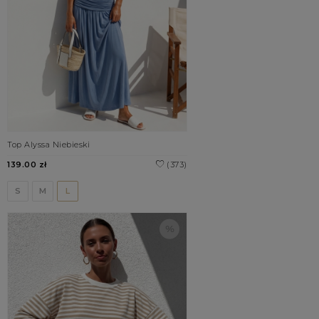
Top Alyssa Niebieski
139.00 zł
(373)
S
M
L