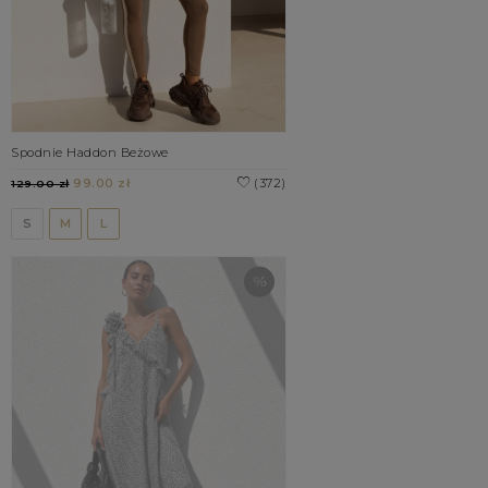
Spodnie Haddon Beżowe
99.00 zł
(372)
129.00 zł
S
M
L