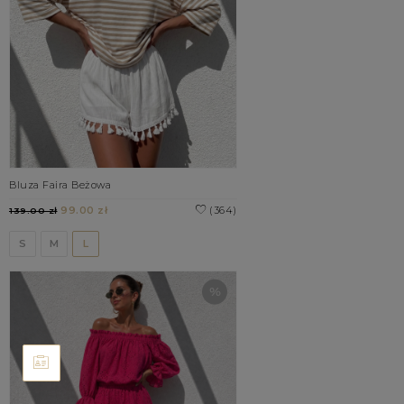
Bluza Faira Beżowa
99.00 zł
(364)
139.00 zł
S
M
L