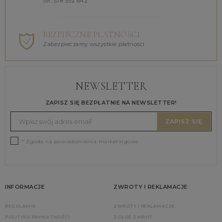
tel. 578 552 642
BEZPIECZNE PŁATNOŚCI
Zabezpieczamy wszystkie płatności
NEWSLETTER
ZAPISZ SIĘ BEZPŁATNIE NA NEWSLETTER!
ZAPISZ SIĘ
* Zgoda na powiadomienia marketingowe
INFORMACJE
ZWROTY I REKLAMACJE
REGULAMIN
ZWROTY I REKLAMACJE
POLITYKA PRYWATNOŚCI
ZGŁOŚ ZWROT