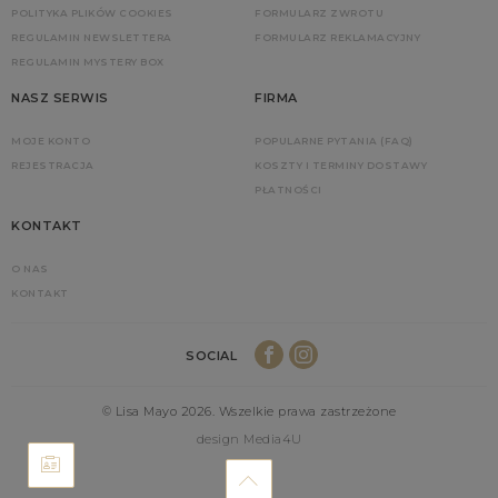
POLITYKA PLIKÓW COOKIES
FORMULARZ ZWROTU
REGULAMIN NEWSLETTERA
FORMULARZ REKLAMACYJNY
REGULAMIN MYSTERY BOX
NASZ SERWIS
FIRMA
MOJE KONTO
POPULARNE PYTANIA (FAQ)
REJESTRACJA
KOSZTY I TERMINY DOSTAWY
PŁATNOŚCI
KONTAKT
O NAS
KONTAKT
SOCIAL
© Lisa Mayo 2026. Wszelkie prawa zastrzeżone
design Media4U