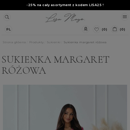
-25% na cały asortyment z kodem
LISA25
!
(0)
(0)
PL
Strona główna
Produkty
Sukienki
Sukienka margaret różowa
SUKIENKA MARGARET
RÓŻOWA