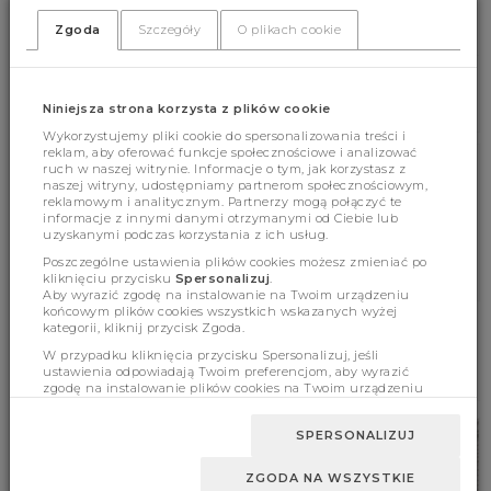
(337)
(0)
Zgoda
Szczegóły
O plikach cookie
Niniejsza strona korzysta z plików cookie
Wykorzystujemy pliki cookie do spersonalizowania treści i
reklam, aby oferować funkcje społecznościowe i analizować
ruch w naszej witrynie. Informacje o tym, jak korzystasz z
Cechy produktu
naszej witryny, udostępniamy partnerom społecznościowym,
reklamowym i analitycznym. Partnerzy mogą połączyć te
informacje z innymi danymi otrzymanymi od Ciebie lub
uzyskanymi podczas korzystania z ich usług.
Wymiary
Poszczególne ustawienia plików cookies możesz zmieniać po
kliknięciu przycisku
Spersonalizuj
.
Aby wyrazić zgodę na instalowanie na Twoim urządzeniu
końcowym plików cookies wszystkich wskazanych wyżej
kategorii, kliknij przycisk Zgoda.
W przypadku kliknięcia przycisku Spersonalizuj, jeśli
BESTSELLERY
ustawienia odpowiadają Twoim preferencjom, aby wyrazić
zgodę na instalowanie plików cookies na Twoim urządzeniu
końcowym w wybranym przez Ciebie zakresie, kliknij przycisk
Zaakceptuj zmianę.
SPERSONALIZUJ
ZGODA NA WSZYSTKIE