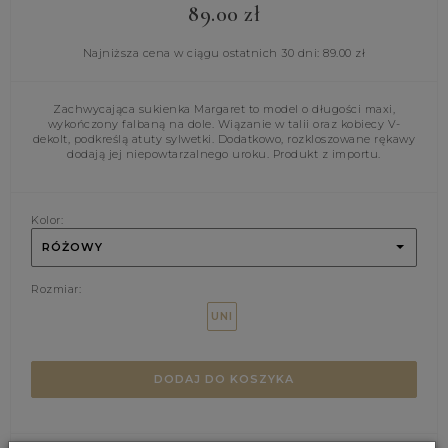
89.00
zł
Najniższa cena w ciągu ostatnich 30 dni:
89.00
zł
Zachwycająca sukienka Margaret to model o długości maxi,
wykończony falbaną na dole. Wiązanie w talii oraz kobiecy V-
dekolt, podkreślą atuty sylwetki. Dodatkowo, rozkloszowane rękawy
dodają jej niepowtarzalnego uroku. Produkt z importu.
Kolor:
RÓŻOWY
Rozmiar:
UNI
DODAJ DO KOSZYKA