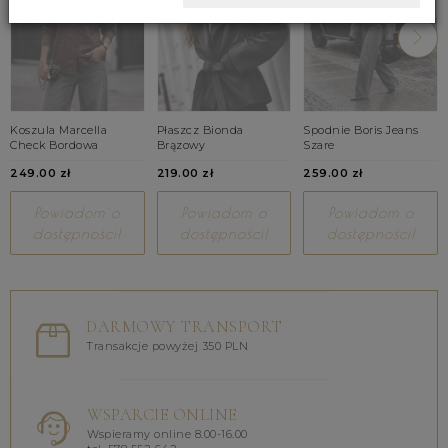
Koszula Marcella
Płaszcz Bionda
Spodnie Boris Jeans
Check Bordowa
Brązowy
Szare
249.00 zł
219.00 zł
259.00 zł
Powiadom o
Powiadom o
Powiadom o
dostępności!
dostępności!
dostępności!
DARMOWY TRANSPORT
Transakcje powyżej 350 PLN
WSPARCIE ONLINE
Wspieramy online 8.00-16.00