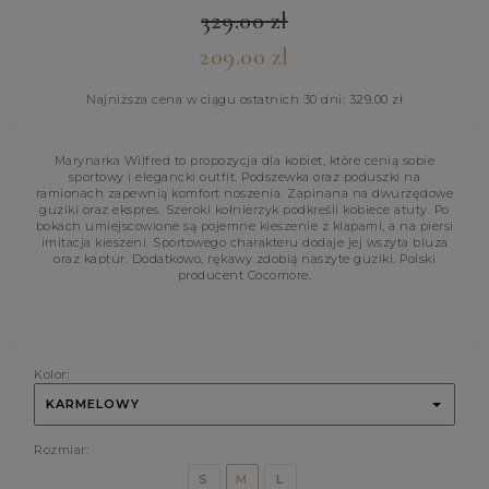
329.00
zł
209.00
zł
Najniższa cena w ciągu ostatnich 30 dni:
329.00
zł
Marynarka Wilfred to propozycja dla kobiet, które cenią sobie
sportowy i elegancki outfit. Podszewka oraz poduszki na
ramionach zapewnią komfort noszenia. Zapinana na dwurzędowe
guziki oraz ekspres. Szeroki kołnierzyk podkreśli kobiece atuty. Po
bokach umiejscowione są pojemne kieszenie z klapami, a na piersi
imitacja kieszeni. Sportowego charakteru dodaje jej wszyta bluza
oraz kaptur. Dodatkowo, rękawy zdobią naszyte guziki. Polski
producent Cocomore.
Kolor:
KARMELOWY
Rozmiar:
S
M
L