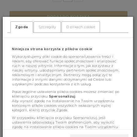
DODAJ DO KOSZYKA
Zgoda
Szczegóły
O plikach cookie
(371)
(0)
Niniejsza strona korzysta z plików cookie
Wykorzystujemy pliki cookie do spersonalizowania treści i
reklam, aby oferować funkcje społecznościowe i analizować
ruch w naszej witrynie. Informacje o tym, jak korzystasz z
naszej witryny, udostępniamy partnerom społecznościowym,
reklamowym i analitycznym. Partnerzy mogą połączyć te
informacje z innymi danymi otrzymanymi od Ciebie lub
uzyskanymi podczas korzystania z ich usług.
Cechy produktu
Poszczególne ustawienia plików cookies możesz zmieniać po
kliknięciu przycisku
Spersonalizuj
.
Aby wyrazić zgodę na instalowanie na Twoim urządzeniu
końcowym plików cookies wszystkich wskazanych wyżej
kategorii, kliknij przycisk Zgoda.
Wymiary
W przypadku kliknięcia przycisku Spersonalizuj, jeśli
ustawienia odpowiadają Twoim preferencjom, aby wyrazić
zgodę na instalowanie plików cookies na Twoim urządzeniu
końcowym w wybranym przez Ciebie zakresie, kliknij przycisk
Zaakceptuj zmianę.