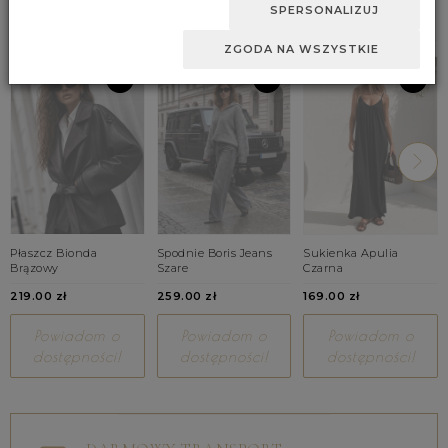
BESTSELLERY
SPERSONALIZUJ
ZGODA NA WSZYSTKIE
Płaszcz Bionda
Spodnie Boris Jeans
Sukienka Apulia
Brązowy
Szare
Czarna
219.00 zł
259.00 zł
169.00 zł
Powiadom o
Powiadom o
Powiadom o
dostępności!
dostępności!
dostępności!