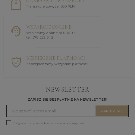
DARMOWY TRANSPORT
Transakcje powyżej 350 PLN
WSPARCIE ONLINE
Wspieramy online 8.00-16.00
tel. 578 552 642
BEZPIECZNE PŁATNOŚCI
Zabezpieczamy wszystkie płatności
NEWSLETTER
ZAPISZ SIĘ BEZPŁATNIE NA NEWSLETTER!
ZAPISZ SIĘ
* Zgoda na powiadomienia marketingowe