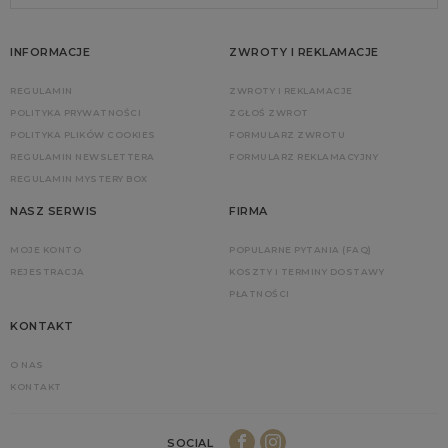
INFORMACJE
ZWROTY I REKLAMACJE
REGULAMIN
ZWROTY I REKLAMACJE
POLITYKA PRYWATNOŚCI
ZGŁOŚ ZWROT
POLITYKA PLIKÓW COOKIES
FORMULARZ ZWROTU
REGULAMIN NEWSLETTERA
FORMULARZ REKLAMACYJNY
REGULAMIN MYSTERY BOX
NASZ SERWIS
FIRMA
MOJE KONTO
POPULARNE PYTANIA (FAQ)
REJESTRACJA
KOSZTY I TERMINY DOSTAWY
PŁATNOŚCI
KONTAKT
O NAS
KONTAKT
SOCIAL