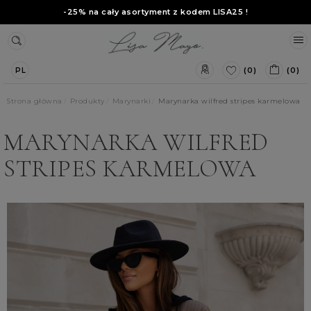
-25% na cały asortyment z kodem
LISA25
!
(0)
(0)
PL
Strona główna
Produkty
Marynarki
Marynarka wilfred stripes karmelowa
MARYNARKA WILFRED
STRIPES KARMELOWA