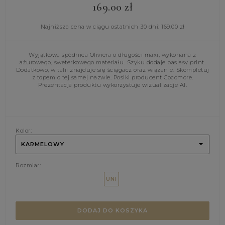
169.00
zł
Najniższa cena w ciągu ostatnich 30 dni:
169.00
zł
Wyjątkowa spódnica Oliviera o długości maxi, wykonana z
ażurowego, sweterkowego materiału. Szyku dodaje pasiasy print.
Dodatkowo, w talii znajduje się ściągacz oraz wiązanie. Skompletuj
z topem o tej samej nazwie. Poslki producent Cocomore.
Prezentacja produktu wykorzystuje wizualizacje AI.
Kolor:
KARMELOWY
Rozmiar:
UNI
DODAJ DO KOSZYKA