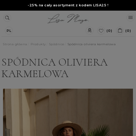
-25% na cały asortyment z kodem
LISA25
!
(0)
(0)
PL
Strona główna
Produkty
Spódnice
Spódnica oliviera karmelowa
SPÓDNICA OLIVIERA
KARMELOWA