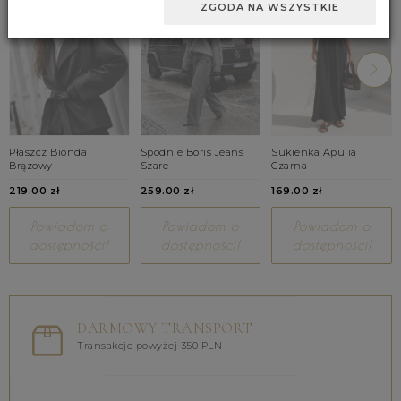
ZGODA NA WSZYSTKIE
Płaszcz Bionda
Spodnie Boris Jeans
Sukienka Apulia
Brązowy
Szare
Czarna
219.00 zł
259.00 zł
169.00 zł
Powiadom o
Powiadom o
Powiadom o
dostępności!
dostępności!
dostępności!
DARMOWY TRANSPORT
Transakcje powyżej 350 PLN