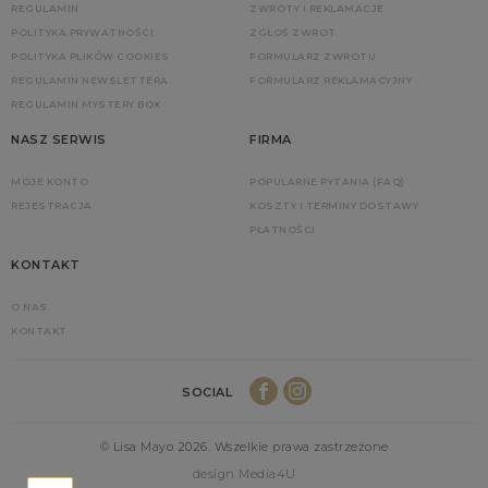
REGULAMIN
ZWROTY I REKLAMACJE
POLITYKA PRYWATNOŚCI
ZGŁOŚ ZWROT
POLITYKA PLIKÓW COOKIES
FORMULARZ ZWROTU
REGULAMIN NEWSLETTERA
FORMULARZ REKLAMACYJNY
REGULAMIN MYSTERY BOX
NASZ SERWIS
FIRMA
MOJE KONTO
POPULARNE PYTANIA (FAQ)
REJESTRACJA
KOSZTY I TERMINY DOSTAWY
PŁATNOŚCI
KONTAKT
O NAS
KONTAKT
SOCIAL
© Lisa Mayo 2026. Wszelkie prawa zastrzeżone
design Media4U