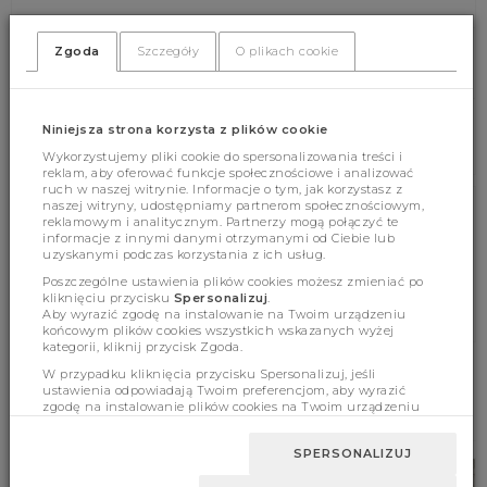
Zgoda
Szczegóły
O plikach cookie
(362)
(0)
Niniejsza strona korzysta z plików cookie
Wykorzystujemy pliki cookie do spersonalizowania treści i
reklam, aby oferować funkcje społecznościowe i analizować
ruch w naszej witrynie. Informacje o tym, jak korzystasz z
naszej witryny, udostępniamy partnerom społecznościowym,
reklamowym i analitycznym. Partnerzy mogą połączyć te
Cechy produktu
informacje z innymi danymi otrzymanymi od Ciebie lub
uzyskanymi podczas korzystania z ich usług.
Poszczególne ustawienia plików cookies możesz zmieniać po
kliknięciu przycisku
Spersonalizuj
.
Wymiary
Aby wyrazić zgodę na instalowanie na Twoim urządzeniu
końcowym plików cookies wszystkich wskazanych wyżej
kategorii, kliknij przycisk Zgoda.
W przypadku kliknięcia przycisku Spersonalizuj, jeśli
ustawienia odpowiadają Twoim preferencjom, aby wyrazić
BESTSELLERY
zgodę na instalowanie plików cookies na Twoim urządzeniu
końcowym w wybranym przez Ciebie zakresie, kliknij przycisk
Zaakceptuj zmianę.
SPERSONALIZUJ