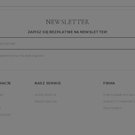
NEWSLETTER
ZAPISZ SIĘ BEZPŁATNIE NA NEWSLETTER!
iadomienia marketingowe
MACJE
NASZ SERWIS
FIRMA
JE
MOJE KONTO
POPULARNE PYTANI
REJESTRACJA
KOSZTY I TERMINY
U
PŁATNOŚCI
ACYJNY