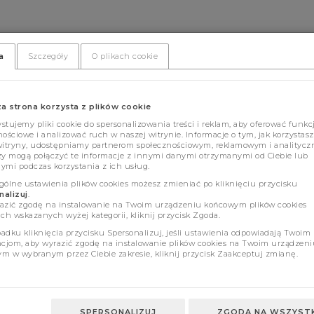
a
Szczegóły
O plikach cookie
za strona korzysta z plików cookie
tujemy pliki cookie do spersonalizowania treści i reklam, aby oferować funkc
ościowe i analizować ruch w naszej witrynie. Informacje o tym, jak korzystasz
witryny, udostępniamy partnerom społecznościowym, reklamowym i analitycz
zy mogą połączyć te informacje z innymi danymi otrzymanymi od Ciebie lub
ymi podczas korzystania z ich usług.
gólne ustawienia plików cookies możesz zmieniać po kliknięciu przycisku
alizuj
.
azić zgodę na instalowanie na Twoim urządzeniu końcowym plików cookies
ch wskazanych wyżej kategorii, kliknij przycisk Zgoda.
adku kliknięcia przycisku Spersonalizuj, jeśli ustawienia odpowiadają Twoim
ncjom, aby wyrazić zgodę na instalowanie plików cookies na Twoim urządzeni
m w wybranym przez Ciebie zakresie, kliknij przycisk Zaakceptuj zmianę.
SPERSONALIZUJ
ZGODA NA WSZYSTK