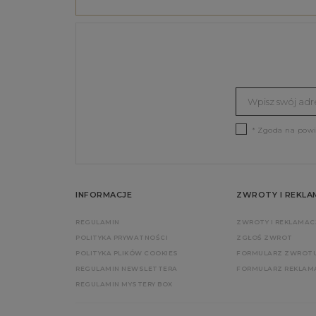
* Zgoda na pow
INFORMACJE
ZWROTY I REKLA
REGULAMIN
ZWROTY I REKLAMAC
POLITYKA PRYWATNOŚCI
ZGŁOŚ ZWROT
POLITYKA PLIKÓW COOKIES
FORMULARZ ZWROT
REGULAMIN NEWSLETTERA
FORMULARZ REKLAM
REGULAMIN MYSTERY BOX