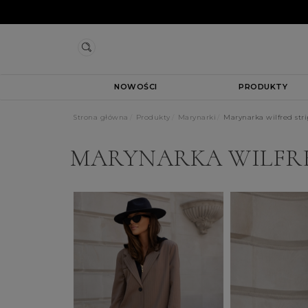
NOWOŚCI
PRODUKTY
Strona główna
Produkty
Marynarki
Marynarka wilfred str
MARYNARKA WILFRE