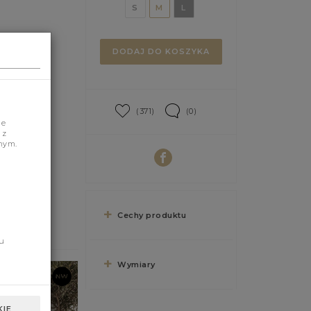
S
M
L
DODAJ DO KOSZYKA
(371)
(0)
je
 z
nym.
Cechy produktu
u
Wymiary
IE