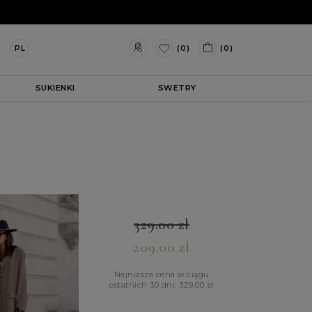
(0)
(0)
PL
SUKIENKI
SWETRY
329.00
zł
209.00
zł
Najniższa cena w ciągu
ostatnich 30 dni:
329.00
zł