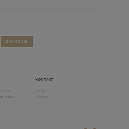
ZAPISZ SIĘ
KONTAKT
A (FAQ)
O NAS
 DOSTAWY
KONTAKT