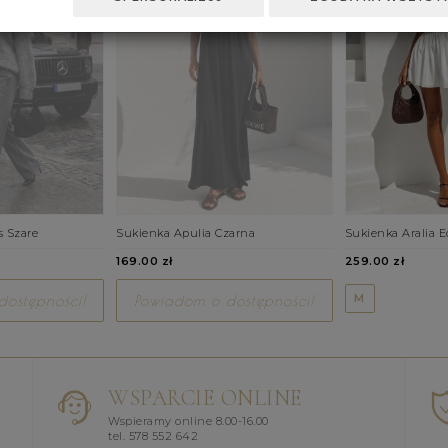
s Szare
Sukienka Apulia Czarna
Sukienka Aralia E
169.00 zł
259.00 zł
M
ostępności!
Powiadom o dostępności!
WSPARCIE ONLINE
Wspieramy online 8.00-16.00
tel. 578 552 642