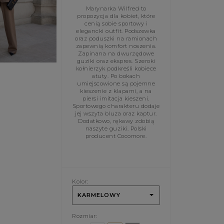
Marynarka Wilfred to
propozycja dla kobiet, które
cenią sobie sportowy i
elegancki outfit. Podszewka
oraz poduszki na ramionach
zapewnią komfort noszenia.
Zapinana na dwurzędowe
guziki oraz ekspres. Szeroki
kołnierzyk podkreśli kobiece
atuty. Po bokach
umiejscowione są pojemne
kieszenie z klapami, a na
piersi imitacja kieszeni.
Sportowego charakteru dodaje
jej wszyta bluza oraz kaptur.
Dodatkowo, rękawy zdobią
naszyte guziki. Polski
producent Cocomore.
Kolor:
KARMELOWY
Rozmiar: