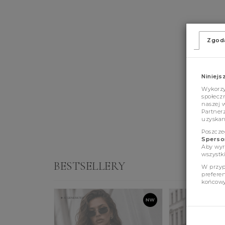
Zgod
Niniejs
Wykorzys
społeczn
naszej 
Partner
uzyskan
Poszcze
Sperson
Aby wyr
wszystki
BESTSELLERY
W przyp
prefere
końcowy