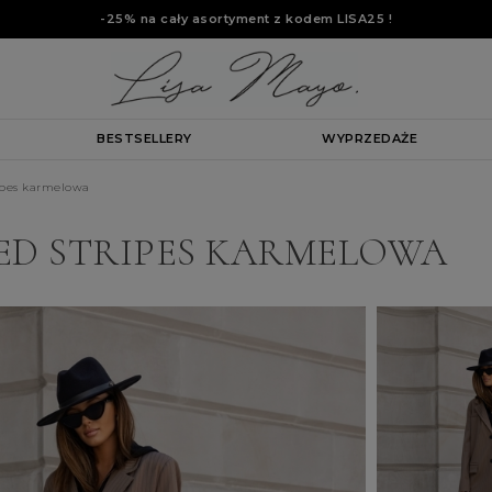
-25% na cały asortyment z kodem
LISA25
!
BESTSELLERY
WYPRZEDAŻE
ipes karmelowa
D STRIPES KARMELOWA