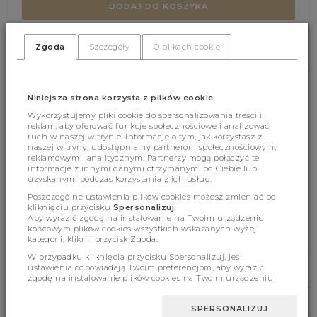
DODAJ DO KOSZYKA
Zgoda
Szczegóły
O plikach cookie
(314)
(0)
Niniejsza strona korzysta z plików cookie
Wykorzystujemy pliki cookie do spersonalizowania treści i
reklam, aby oferować funkcje społecznościowe i analizować
ruch w naszej witrynie. Informacje o tym, jak korzystasz z
naszej witryny, udostępniamy partnerom społecznościowym,
reklamowym i analitycznym. Partnerzy mogą połączyć te
informacje z innymi danymi otrzymanymi od Ciebie lub
Cechy produktu
uzyskanymi podczas korzystania z ich usług.
Poszczególne ustawienia plików cookies możesz zmieniać po
kliknięciu przycisku
Spersonalizuj
.
Aby wyrazić zgodę na instalowanie na Twoim urządzeniu
Wymiary
końcowym plików cookies wszystkich wskazanych wyżej
kategorii, kliknij przycisk Zgoda.
W przypadku kliknięcia przycisku Spersonalizuj, jeśli
ustawienia odpowiadają Twoim preferencjom, aby wyrazić
zgodę na instalowanie plików cookies na Twoim urządzeniu
końcowym w wybranym przez Ciebie zakresie, kliknij przycisk
BESTSELLERY
Zaakceptuj zmianę.
SPERSONALIZUJ