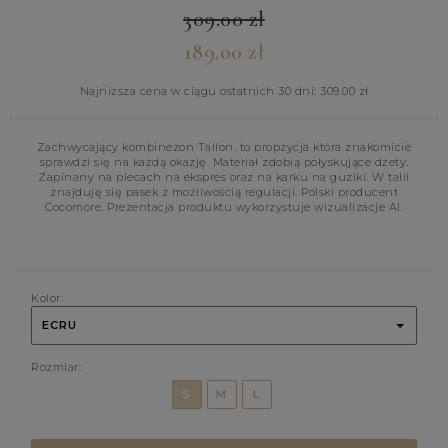
309.00
zł
189.00
zł
Najniższa cena w ciągu ostatnich 30 dni:
309.00
zł
Zachwycający kombinezon Tallon, to propzycja która znakomicie
sprawdzi się na każdą okazję. Materiał zdobią połyskujące dżety.
Zapinany na plecach na ekspres oraz na karku na guziki. W talii
znajduję się pasek z możliwością regulacji. Polski producent
Cocomore. Prezentacja produktu wykorzystuje wizualizacje AI.
Kolor:
ECRU
Rozmiar:
S
M
L