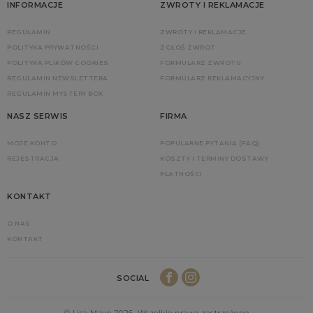
INFORMACJE
ZWROTY I REKLAMACJE
REGULAMIN
ZWROTY I REKLAMACJE
POLITYKA PRYWATNOŚCI
ZGŁOŚ ZWROT
POLITYKA PLIKÓW COOKIES
FORMULARZ ZWROTU
REGULAMIN NEWSLETTERA
FORMULARZ REKLAMACYJNY
REGULAMIN MYSTERY BOX
NASZ SERWIS
FIRMA
MOJE KONTO
POPULARNE PYTANIA (FAQ)
REJESTRACJA
KOSZTY I TERMINY DOSTAWY
PŁATNOŚCI
KONTAKT
O NAS
KONTAKT
SOCIAL