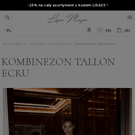
-25% na cały asortyment z kodem
LISA25
!
(0)
(0)
PL
Strona główna
Produkty
Kombinezony
Kombinezon tallon ecru
KOMBINEZON TALLON
ECRU