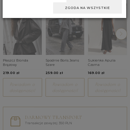
ZGODA NA WSZYSTKIE
Płaszcz Bionda
Spodnie Boris Jeans
Sukienka Apulia
Brązowy
Szare
Czarna
219.00 zł
259.00 zł
169.00 zł
Powiadom o
Powiadom o
Powiadom o
dostępności!
dostępności!
dostępności!
DARMOWY TRANSPORT
Transakcje powyżej 350 PLN