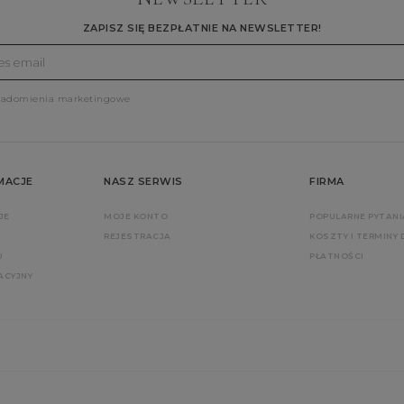
ZAPISZ SIĘ BEZPŁATNIE NA NEWSLETTER!
iadomienia marketingowe
MACJE
NASZ SERWIS
FIRMA
JE
MOJE KONTO
POPULARNE PYTANI
REJESTRACJA
KOSZTY I TERMINY
U
PŁATNOŚCI
ACYJNY