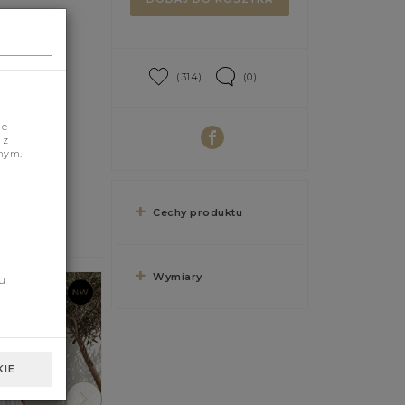
(314)
(0)
je
 z
nym.
Cechy produktu
Wymiary
u
IE