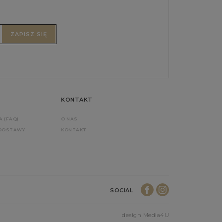
ZAPISZ SIĘ
KONTAKT
A (FAQ)
O NAS
 DOSTAWY
KONTAKT
SOCIAL
design Media4U