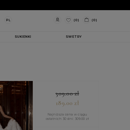
(0)
(0)
PL
SUKIENKI
SWETRY
309.00
zł
189.00
zł
Najniższa cena w ciągu
ostatnich 30 dni:
309.00
zł