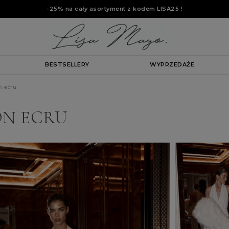
-25% na cały asortyment z kodem
LISA25
!
BESTSELLERY
WYPRZEDAŻE
n ecru
ON ECRU