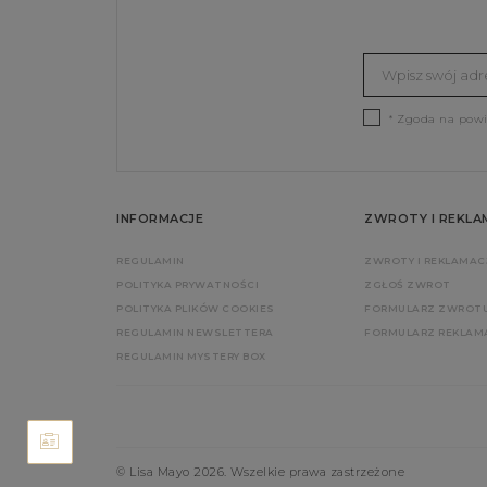
* Zgoda na pow
INFORMACJE
ZWROTY I REKLA
REGULAMIN
ZWROTY I REKLAMAC
POLITYKA PRYWATNOŚCI
ZGŁOŚ ZWROT
POLITYKA PLIKÓW COOKIES
FORMULARZ ZWROT
REGULAMIN NEWSLETTERA
FORMULARZ REKLAM
REGULAMIN MYSTERY BOX
© Lisa Mayo 2026. Wszelkie prawa zastrzeżone