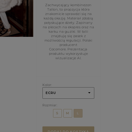
Zachwycający kombinezon
Tallon, to propzycja która
znakomicie sprawdzi się na
każdą okazję. Materiał zdobią
połyskujące dżety. Zapinany
na plecach na ekspres oraz na
karku na guziki. W talii
znajduję się pasek z
możliwością regulacji. Polski
producent
Cocomore. Prezentacja
produktu wykorzystuje
wizualizacje AI.
Kolor:
ECRU
Rozmiar:
S
M
L
DODAJ DO KOSZYKA