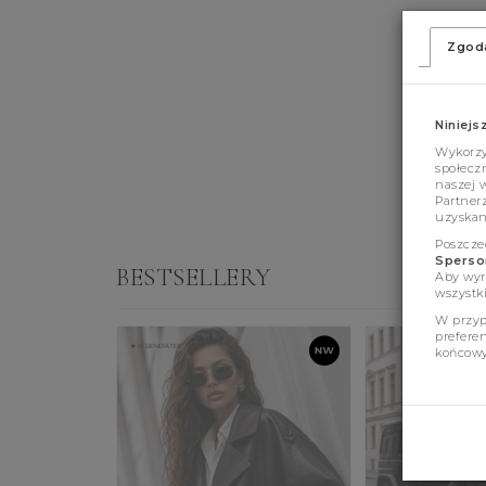
Zgod
Niniejs
Wykorzys
społeczn
naszej 
Partner
uzyskan
Poszcze
Sperson
BESTSELLERY
Aby wyr
wszystki
W przyp
prefere
końcowy