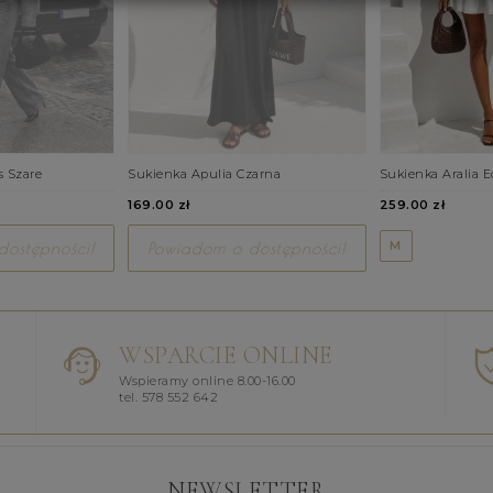
s Szare
Sukienka Apulia Czarna
Sukienka Aralia E
169.00 zł
259.00 zł
M
ostępności!
Powiadom o dostępności!
WSPARCIE ONLINE
Wspieramy online 8.00-16.00
tel. 578 552 642
NEWSLETTER