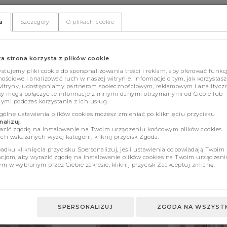
a
Szczegóły
O plikach cookie
za strona korzysta z plików cookie
tujemy pliki cookie do spersonalizowania treści i reklam, aby oferować funkc
ościowe i analizować ruch w naszej witrynie. Informacje o tym, jak korzystasz
witryny, udostępniamy partnerom społecznościowym, reklamowym i analitycz
zy mogą połączyć te informacje z innymi danymi otrzymanymi od Ciebie lub
ymi podczas korzystania z ich usług.
gólne ustawienia plików cookies możesz zmieniać po kliknięciu przycisku
alizuj
.
azić zgodę na instalowanie na Twoim urządzeniu końcowym plików cookies
ch wskazanych wyżej kategorii, kliknij przycisk Zgoda.
adku kliknięcia przycisku Spersonalizuj, jeśli ustawienia odpowiadają Twoim
ncjom, aby wyrazić zgodę na instalowanie plików cookies na Twoim urządzeni
m w wybranym przez Ciebie zakresie, kliknij przycisk Zaakceptuj zmianę.
SPERSONALIZUJ
ZGODA NA WSZYSTK