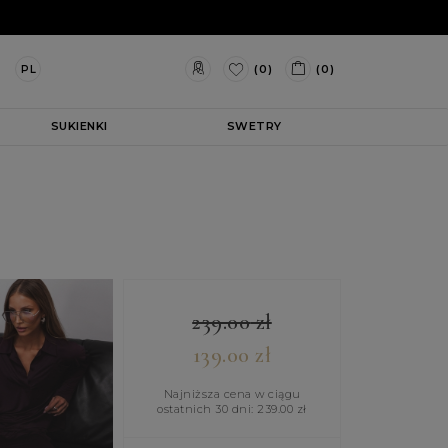
(0)
(0)
PL
SUKIENKI
SWETRY
239.00
zł
139.00
zł
Najniższa cena w ciągu
ostatnich 30 dni:
239.00
zł