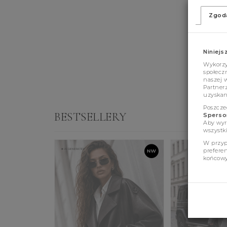
Zgod
Niniejs
Wykorzys
społeczn
naszej 
Partner
uzyskan
Poszcze
BESTSELLERY
Sperson
Aby wyr
wszystki
W przyp
prefere
końcowy