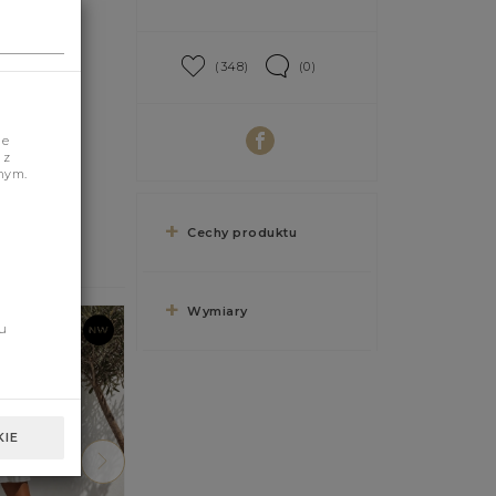
(348)
(0)
je
 z
nym.
Cechy produktu
Wymiary
u
IE