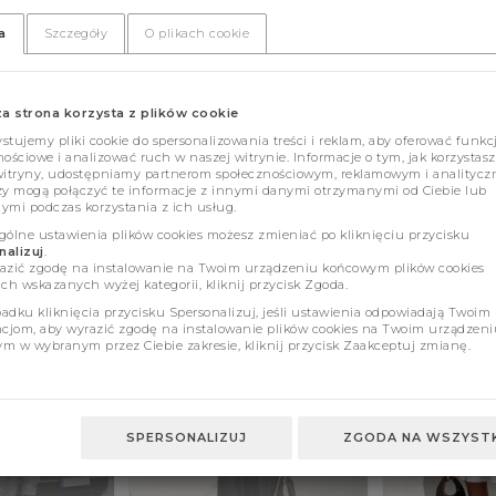
a
Szczegóły
O plikach cookie
za strona korzysta z plików cookie
tujemy pliki cookie do spersonalizowania treści i reklam, aby oferować funkc
ościowe i analizować ruch w naszej witrynie. Informacje o tym, jak korzystasz
witryny, udostępniamy partnerom społecznościowym, reklamowym i analitycz
zy mogą połączyć te informacje z innymi danymi otrzymanymi od Ciebie lub
ymi podczas korzystania z ich usług.
gólne ustawienia plików cookies możesz zmieniać po kliknięciu przycisku
alizuj
.
azić zgodę na instalowanie na Twoim urządzeniu końcowym plików cookies
ch wskazanych wyżej kategorii, kliknij przycisk Zgoda.
adku kliknięcia przycisku Spersonalizuj, jeśli ustawienia odpowiadają Twoim
ncjom, aby wyrazić zgodę na instalowanie plików cookies na Twoim urządzeni
m w wybranym przez Ciebie zakresie, kliknij przycisk Zaakceptuj zmianę.
SPERSONALIZUJ
ZGODA NA WSZYSTK