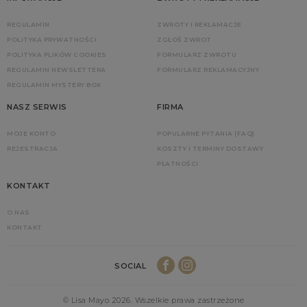
REGULAMIN
ZWROTY I REKLAMACJE
POLITYKA PRYWATNOŚCI
ZGŁOŚ ZWROT
POLITYKA PLIKÓW COOKIES
FORMULARZ ZWROTU
REGULAMIN NEWSLETTERA
FORMULARZ REKLAMACYJNY
REGULAMIN MYSTERY BOX
NASZ SERWIS
FIRMA
MOJE KONTO
POPULARNE PYTANIA (FAQ)
REJESTRACJA
KOSZTY I TERMINY DOSTAWY
PŁATNOŚCI
KONTAKT
O NAS
KONTAKT
SOCIAL
© Lisa Mayo 2026. Wszelkie prawa zastrzeżone