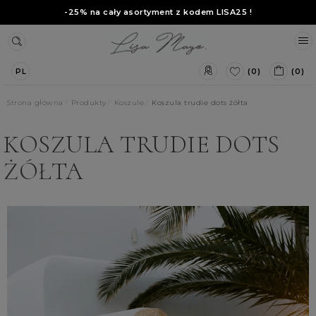
-25% na cały asortyment z kodem
LISA25
!
(0)
(0)
PL
Strona główna
Produkty
Koszule
Koszula trudie dots żółta
KOSZULA TRUDIE DOTS
ŻÓŁTA