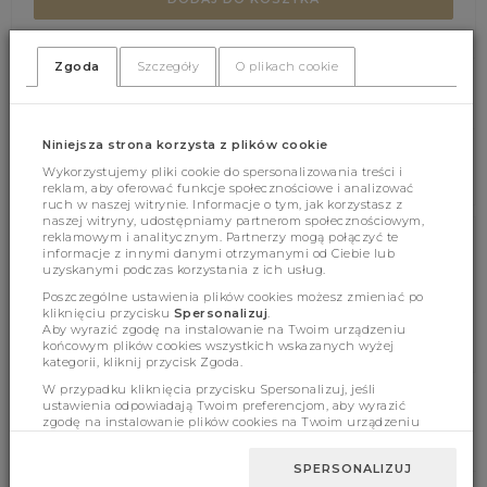
Zgoda
Szczegóły
O plikach cookie
(324)
(0)
Niniejsza strona korzysta z plików cookie
Wykorzystujemy pliki cookie do spersonalizowania treści i
reklam, aby oferować funkcje społecznościowe i analizować
ruch w naszej witrynie. Informacje o tym, jak korzystasz z
naszej witryny, udostępniamy partnerom społecznościowym,
reklamowym i analitycznym. Partnerzy mogą połączyć te
informacje z innymi danymi otrzymanymi od Ciebie lub
Cechy produktu
uzyskanymi podczas korzystania z ich usług.
Poszczególne ustawienia plików cookies możesz zmieniać po
kliknięciu przycisku
Spersonalizuj
.
Aby wyrazić zgodę na instalowanie na Twoim urządzeniu
Wymiary
końcowym plików cookies wszystkich wskazanych wyżej
kategorii, kliknij przycisk Zgoda.
W przypadku kliknięcia przycisku Spersonalizuj, jeśli
ustawienia odpowiadają Twoim preferencjom, aby wyrazić
zgodę na instalowanie plików cookies na Twoim urządzeniu
BESTSELLERY
końcowym w wybranym przez Ciebie zakresie, kliknij przycisk
Zaakceptuj zmianę.
SPERSONALIZUJ