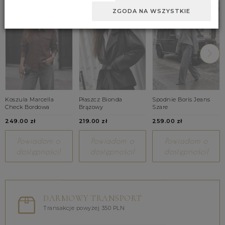
ZGODA NA WSZYSTKIE
Koszula Marcella
Płaszcz Bionda
Spodnie Boris Jeans
Check Bordowa
Brązowy
Szare
249.00 zł
219.00 zł
259.00 zł
Powiadom o
Powiadom o
Powiadom o
dostępności!
dostępności!
dostępności!
DARMOWY TRANSPORT
Transakcje powyżej 350 PLN