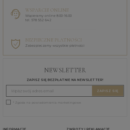
WSPARCIE ONLINE
Wspieramy online 8.00-16.00
tel. 578 552 642
BEZPIECZNE PŁATNOŚCI
Zabezpieczamy wszystkie płatności
NEWSLETTER
ZAPISZ SIĘ BEZPŁATNIE NA NEWSLETTER!
ZAPISZ SIĘ
* Zgoda na powiadomienia marketingowe
INFORMACJE
ZWROTY I REKLAMACJE