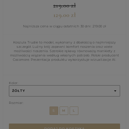
219.00
zł
129.00
zł
Najniższa cena w ciągu ostatnich 30 dni:
219.00
zł
Koszula Trudie to model, wykonany z dbałością o najmniejszy
szczegół. Luźny krój zapewni komfort noszenia oraz wiele
możliwości noszenia. Szerokie rękawy równoważą mankiety z
możliwością wiązania według własnych potrzeb. Polski producent
Cocomore. Prezentacja produktu wykorzystuje wizualizacje AI.
Kolor:
ŻÓŁTY
Rozmiar:
S
M
L
DODAJ DO KOSZYKA