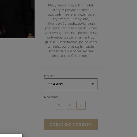
Marynarka Maya to model,
który z powodzeniem
uzupełni jesienno-zimowe
stylizacje. Luźny krój
równoważy podszewka oraz
poduszki na ramionach, które
zapewnią idealne ułożenie na
sylwetce. Zapinana na trzy
guziki. Dodatkowo, po bokach
umiejscowione są imitacje
kieszeni z klapami. Polski
producent Cocomore.
Kolor:
CZARNY
Rozmiar:
S
M
L
DODAJ DO KOSZYKA