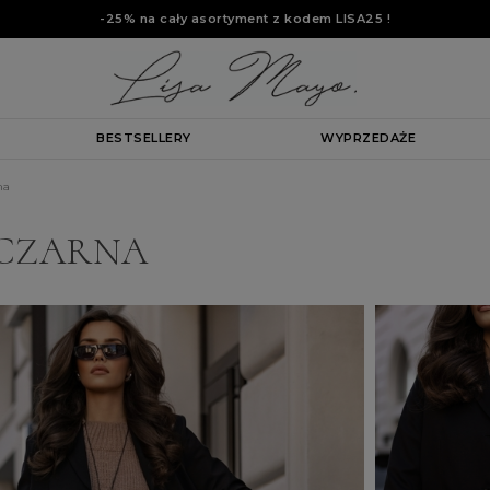
-25% na cały asortyment z kodem
LISA25
!
BESTSELLERY
WYPRZEDAŻE
na
CZARNA