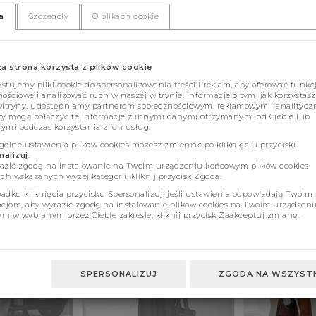
a
Szczegóły
O plikach cookie
za strona korzysta z plików cookie
tujemy pliki cookie do spersonalizowania treści i reklam, aby oferować funkc
ościowe i analizować ruch w naszej witrynie. Informacje o tym, jak korzystasz
witryny, udostępniamy partnerom społecznościowym, reklamowym i analitycz
zy mogą połączyć te informacje z innymi danymi otrzymanymi od Ciebie lub
ymi podczas korzystania z ich usług.
gólne ustawienia plików cookies możesz zmieniać po kliknięciu przycisku
alizuj
.
azić zgodę na instalowanie na Twoim urządzeniu końcowym plików cookies
ch wskazanych wyżej kategorii, kliknij przycisk Zgoda.
adku kliknięcia przycisku Spersonalizuj, jeśli ustawienia odpowiadają Twoim
ncjom, aby wyrazić zgodę na instalowanie plików cookies na Twoim urządzeni
m w wybranym przez Ciebie zakresie, kliknij przycisk Zaakceptuj zmianę.
SPERSONALIZUJ
ZGODA NA WSZYSTK