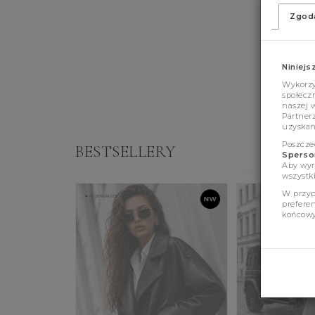
Zgod
Niniejs
Wykorzys
społeczn
naszej 
Partner
uzyskan
Poszcze
BESTSELLERY
Sperson
Aby wyr
wszystki
W przyp
prefere
końcowy