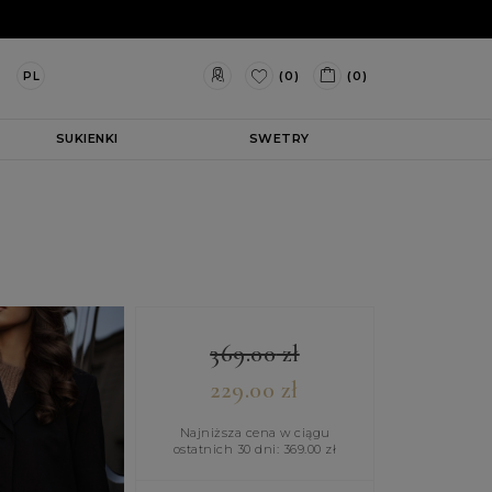
(0)
(0)
PL
SUKIENKI
SWETRY
369.00
zł
229.00
zł
Najniższa cena w ciągu
ostatnich 30 dni:
369.00
zł