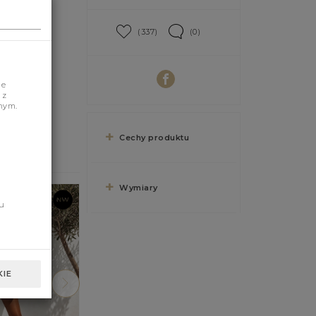
(337)
(0)
je
 z
nym.
Cechy produktu
Wymiary
u
IE