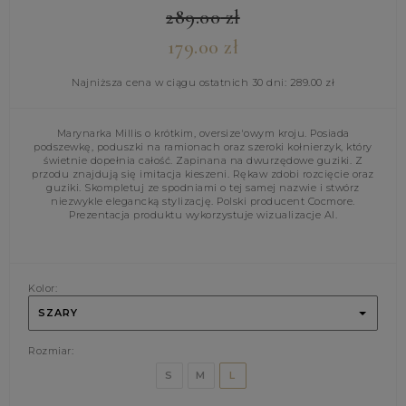
289.00
zł
179.00
zł
Najniższa cena w ciągu ostatnich 30 dni:
289.00
zł
Marynarka Millis o krótkim, oversize'owym kroju. Posiada
podszewkę, poduszki na ramionach oraz szeroki kołnierzyk, który
świetnie dopełnia całość. Zapinana na dwurzędowe guziki. Z
przodu znajdują się imitacja kieszeni. Rękaw zdobi rozcięcie oraz
guziki. Skompletuj ze spodniami o tej samej nazwie i stwórz
niezwykle elegancką stylizację. Polski producent Cocmore.
Prezentacja produktu wykorzystuje wizualizacje AI.
Kolor:
SZARY
Rozmiar:
S
M
L