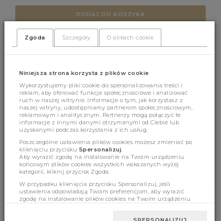
DODAJ DO KOSZYKA
Zgoda
Szczegóły
O plikach cookie
(360)
(0)
Niniejsza strona korzysta z plików cookie
Wykorzystujemy pliki cookie do spersonalizowania treści i
reklam, aby oferować funkcje społecznościowe i analizować
ruch w naszej witrynie. Informacje o tym, jak korzystasz z
naszej witryny, udostępniamy partnerom społecznościowym,
reklamowym i analitycznym. Partnerzy mogą połączyć te
informacje z innymi danymi otrzymanymi od Ciebie lub
uzyskanymi podczas korzystania z ich usług.
Cechy produktu
Poszczególne ustawienia plików cookies możesz zmieniać po
kliknięciu przycisku
Spersonalizuj
.
Aby wyrazić zgodę na instalowanie na Twoim urządzeniu
końcowym plików cookies wszystkich wskazanych wyżej
Wymiary
kategorii, kliknij przycisk Zgoda.
W przypadku kliknięcia przycisku Spersonalizuj, jeśli
ustawienia odpowiadają Twoim preferencjom, aby wyrazić
zgodę na instalowanie plików cookies na Twoim urządzeniu
końcowym w wybranym przez Ciebie zakresie, kliknij przycisk
BESTSELLERY
Zaakceptuj zmianę.
SPERSONALIZUJ