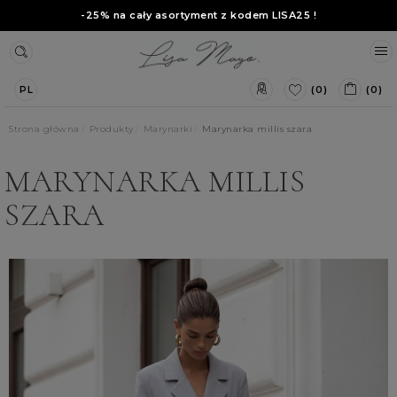
-25% na cały asortyment z kodem
LISA25
!
(0)
(0)
PL
Strona główna
Produkty
Marynarki
Marynarka millis szara
MARYNARKA MILLIS
SZARA