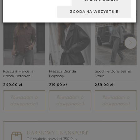
ZGODA NA WSZYSTKIE
Koszula Marcella
Płaszcz Bionda
Spodnie Boris Jeans
Check Bordowa
Brązowy
Szare
249.00 zł
219.00 zł
259.00 zł
Powiadom o
Powiadom o
Powiadom o
dostępności!
dostępności!
dostępności!
DARMOWY TRANSPORT
Transakcje powyżej 350 PLN