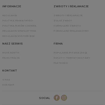
INFORMACJE
ZWROTY I REKLAMACJE
REGULAMIN
ZWROTY I REKLAMACJE
POLITYKA PRYWATNOŚCI
ZGŁOŚ ZWROT
POLITYKA PLIKÓW COOKIES
FORMULARZ ZWROTU
REGULAMIN NEWSLETTERA
FORMULARZ REKLAMACYJNY
REGULAMIN MYSTERY BOX
NASZ SERWIS
FIRMA
MOJE KONTO
POPULARNE PYTANIA (FAQ)
REJESTRACJA
KOSZTY I TERMINY DOSTAWY
PŁATNOŚCI
KONTAKT
O NAS
KONTAKT
SOCIAL