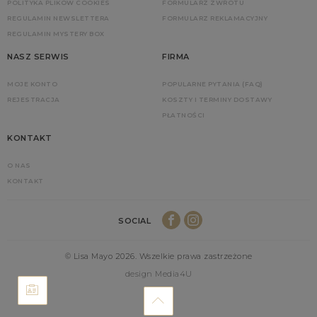
POLITYKA PLIKÓW COOKIES
FORMULARZ ZWROTU
REGULAMIN NEWSLETTERA
FORMULARZ REKLAMACYJNY
REGULAMIN MYSTERY BOX
NASZ SERWIS
FIRMA
MOJE KONTO
POPULARNE PYTANIA (FAQ)
REJESTRACJA
KOSZTY I TERMINY DOSTAWY
PŁATNOŚCI
KONTAKT
O NAS
KONTAKT
SOCIAL
© Lisa Mayo 2026. Wszelkie prawa zastrzeżone
design Media4U