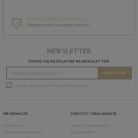
BEZPIECZNE PŁATNOŚCI
Zabezpieczamy wszystkie płatności
NEWSLETTER
ZAPISZ SIĘ BEZPŁATNIE NA NEWSLETTER!
ZAPISZ SIĘ
* Zgoda na powiadomienia marketingowe
INFORMACJE
ZWROTY I REKLAMACJE
REGULAMIN
ZWROTY I REKLAMACJE
POLITYKA PRYWATNOŚCI
ZGŁOŚ ZWROT