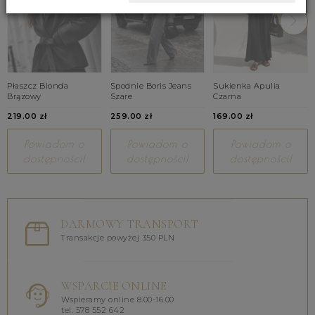
Płaszcz Bionda
Spodnie Boris Jeans
Sukienka Apulia
Brązowy
Szare
Czarna
219.00 zł
259.00 zł
169.00 zł
Powiadom o
Powiadom o
Powiadom o
dostępności!
dostępności!
dostępności!
DARMOWY TRANSPORT
Transakcje powyżej 350 PLN
WSPARCIE ONLINE
Wspieramy online 8.00-16.00
tel. 578 552 642