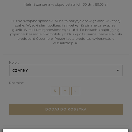
Najniższa cena w ciągu ostatnich 30 dni:
89.00
zł
Luźno skrojone spodenki Miles to pozycja obowiązkowa w każdej
szafie. Wysoki stan podkreśli sylwetkę. Zapinane za ekspres i
guzik. W talii umiejscowione są szlufki. Po bokach znajdują się
pojemne kieszenie. Skompletuj z bluzką o tej samej nazwie. Polski
producent Cocomore. Prezentacja produktu wykorzystuje
wizualizacje AI.
Kolor:
CZARNY
Rozmiar:
S
M
L
DODAJ DO KOSZYKA