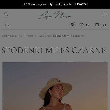
-25% na cały asortyment z kodem
LISA25
!
(0)
(0)
PL
Strona główna
Produkty
Spodnie
Spodenki miles czarne
SPODENKI MILES CZARNE