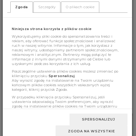
(348)
(0)
Zgoda
Szczegóły
O plikach cookie
Niniejsza strona korzysta z plików cookie
Wykorzystujemy pliki cookie do spersonalizowania treści i
reklam, aby oferować funkcje społecznościowe i analizować
ruch w naszej witrynie. Informacje o tym, jak korzystasz z
Cechy produktu
naszej witryny, udostępniamy partnerom społecznościowym,
reklamowym i analitycznym. Partnerzy mogą połączyć te
informacje z innymi danymi otrzymanymi od Ciebie lub
uzyskanymi podczas korzystania z ich usług.
Wymiary
Poszczególne ustawienia plików cookies możesz zmieniać po
kliknięciu przycisku
Spersonalizuj
.
Aby wyrazić zgodę na instalowanie na Twoim urządzeniu
końcowym plików cookies wszystkich wskazanych wyżej
kategorii, kliknij przycisk Zgoda.
W przypadku kliknięcia przycisku Spersonalizuj, jeśli
BESTSELLERY
ustawienia odpowiadają Twoim preferencjom, aby wyrazić
zgodę na instalowanie plików cookies na Twoim urządzeniu
końcowym w wybranym przez Ciebie zakresie, kliknij przycisk
Zaakceptuj zmianę.
SPERSONALIZUJ
ZGODA NA WSZYSTKIE