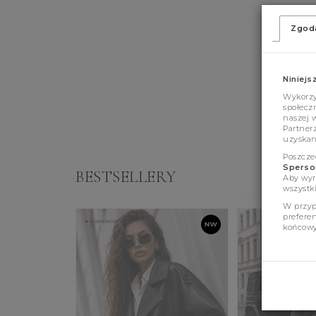
Zgod
Niniejs
Wykorzys
społeczn
naszej 
Partner
uzyskan
Poszcze
Sperson
BESTSELLERY
Aby wyr
wszystki
W przyp
prefere
końcowy