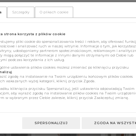
a
Szczegóły
O plikach cookie
za strona korzysta z plików cookie
tujemy pliki cookie do spersonalizowania treści i reklam, aby oferować funkc
ościowe i analizować ruch w naszej witrynie. Informacje o tym, jak korzystasz
witryny, udostępniamy partnerom społecznościowym, reklamowym i analitycz
zy mogą połączyć te informacje z innymi danymi otrzymanymi od Ciebie lub
ymi podczas korzystania z ich usług.
gólne ustawienia plików cookies możesz zmieniać po kliknięciu przycisku
alizuj
.
azić zgodę na instalowanie na Twoim urządzeniu końcowym plików cookies
ch wskazanych wyżej kategorii, kliknij przycisk Zgoda.
adku kliknięcia przycisku Spersonalizuj, jeśli ustawienia odpowiadają Twoim
ncjom, aby wyrazić zgodę na instalowanie plików cookies na Twoim urządzeni
m w wybranym przez Ciebie zakresie, kliknij przycisk Zaakceptuj zmianę.
SPERSONALIZUJ
ZGODA NA WSZYSTK