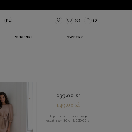
(0)
(0)
PL
SUKIENKI
SWETRY
239.00
zł
149.00
zł
Najniższa cena w ciągu
ostatnich 30 dni:
239.00
zł