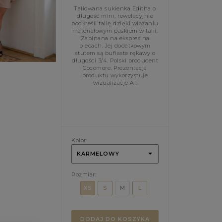
Taliowana sukienka Editha o
długość mini, rewelacyjnie
podkreśli talię dzięki wiązaniu
materiałowym paskiem w talii.
Zapinana na ekspres na
plecach. Jej dodatkowym
atutem są bufiaste rękawy o
długości 3/4. Polski producent
Cocomore. Prezentacja
produktu wykorzystuje
wizualizacje AI.
Kolor:
KARMELOWY
Rozmiar:
XS
S
M
L
DODAJ DO KOSZYKA