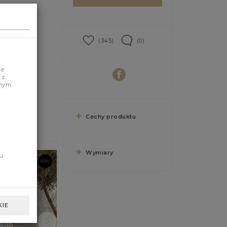
(345)
(0)
je
 z
nym.
Cechy produktu
Wymiary
u
IE