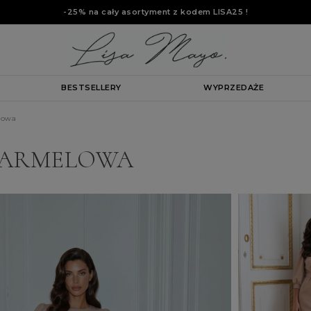
-25% na cały asortyment z kodem
LISA25
!
BESTSELLERY
WYPRZEDAŻE
lowa
KARMELOWA