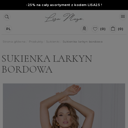
-25% na cały asortyment z kodem
LISA25
!
(0)
(0)
PL
Strona główna
Produkty
Sukienki
Sukienka larkyn bordowa
SUKIENKA LARKYN
BORDOWA