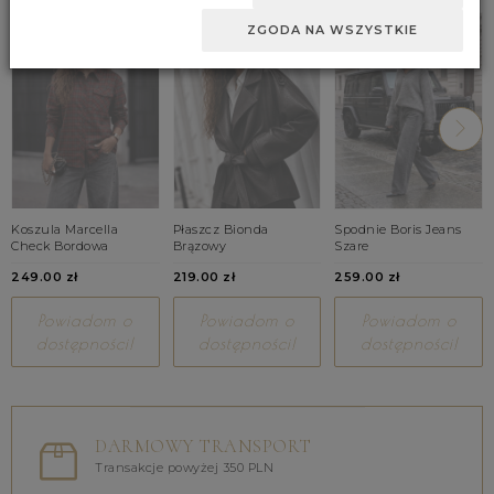
ZGODA NA WSZYSTKIE
Koszula Marcella
Płaszcz Bionda
Spodnie Boris Jeans
Check Bordowa
Brązowy
Szare
249.00 zł
219.00 zł
259.00 zł
Powiadom o
Powiadom o
Powiadom o
dostępności!
dostępności!
dostępności!
DARMOWY TRANSPORT
Transakcje powyżej 350 PLN