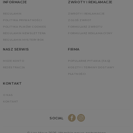
INFORMACJE
ZWROTY I REKLAMACJE
REGULAMIN
ZWROTY I REKLAMACJE
POLITYKA PRYWATNOŚCI
ZGŁOŚ ZWROT
POLITYKA PLIKÓW COOKIES
FORMULARZ ZWROTU
REGULAMIN NEWSLETTERA
FORMULARZ REKLAMACYJNY
REGULAMIN MYSTERY BOX
NASZ SERWIS
FIRMA
MOJE KONTO
POPULARNE PYTANIA (FAQ)
REJESTRACJA
KOSZTY I TERMINY DOSTAWY
PŁATNOŚCI
KONTAKT
O NAS
KONTAKT
SOCIAL