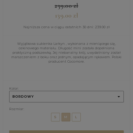
239.00
zł
139.00
zł
Najniższa cena w ciągu ostatnich 30 dni:
239.00
zł
Wyjątkowa sukienka Larkyn , wykonana z mieniącego się,
cekinowego materiału. Długość mini została dopełniona
praktyczną podszewką. Jej niebanalny krój, uwydatniony został
marszczeniem z boku oraz jednym, opadającym rękawem. Polski
producent Cocomore.
Kolor:
BORDOWY
Rozmiar:
S
M
L