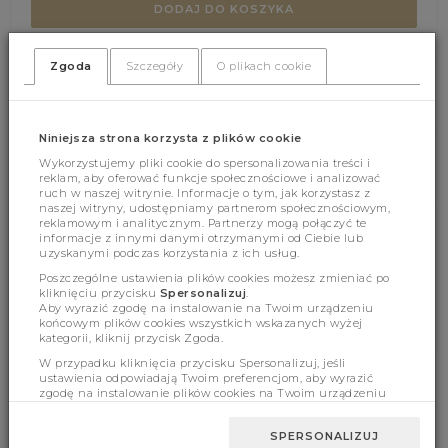
DODAJ DO KOSZYKA
Zgoda
Szczegóły
O plikach cookie
(310)
(0)
Niniejsza strona korzysta z plików cookie
Wykorzystujemy pliki cookie do spersonalizowania treści i
reklam, aby oferować funkcje społecznościowe i analizować
ruch w naszej witrynie. Informacje o tym, jak korzystasz z
naszej witryny, udostępniamy partnerom społecznościowym,
reklamowym i analitycznym. Partnerzy mogą połączyć te
informacje z innymi danymi otrzymanymi od Ciebie lub
Cechy produktu
uzyskanymi podczas korzystania z ich usług.
Poszczególne ustawienia plików cookies możesz zmieniać po
kliknięciu przycisku
Spersonalizuj
.
Aby wyrazić zgodę na instalowanie na Twoim urządzeniu
Wymiary
końcowym plików cookies wszystkich wskazanych wyżej
kategorii, kliknij przycisk Zgoda.
W przypadku kliknięcia przycisku Spersonalizuj, jeśli
ustawienia odpowiadają Twoim preferencjom, aby wyrazić
zgodę na instalowanie plików cookies na Twoim urządzeniu
końcowym w wybranym przez Ciebie zakresie, kliknij przycisk
BESTSELLERY
Zaakceptuj zmianę.
SPERSONALIZUJ