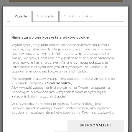
Zgoda
Szczegóły
O plikach cookie
(371)
(0)
Niniejsza strona korzysta z plików cookie
Wykorzystujemy pliki cookie do spersonalizowania treści i
reklam, aby oferować funkcje społecznościowe i analizować
ruch w naszej witrynie. Informacje o tym, jak korzystasz z
naszej witryny, udostępniamy partnerom społecznościowym,
reklamowym i analitycznym. Partnerzy mogą połączyć te
Cechy produktu
informacje z innymi danymi otrzymanymi od Ciebie lub
uzyskanymi podczas korzystania z ich usług.
Poszczególne ustawienia plików cookies możesz zmieniać po
kliknięciu przycisku
Spersonalizuj
.
Wymiary
Aby wyrazić zgodę na instalowanie na Twoim urządzeniu
końcowym plików cookies wszystkich wskazanych wyżej
kategorii, kliknij przycisk Zgoda.
W przypadku kliknięcia przycisku Spersonalizuj, jeśli
ustawienia odpowiadają Twoim preferencjom, aby wyrazić
zgodę na instalowanie plików cookies na Twoim urządzeniu
BESTSELLERY
końcowym w wybranym przez Ciebie zakresie, kliknij przycisk
Zaakceptuj zmianę.
SPERSONALIZUJ