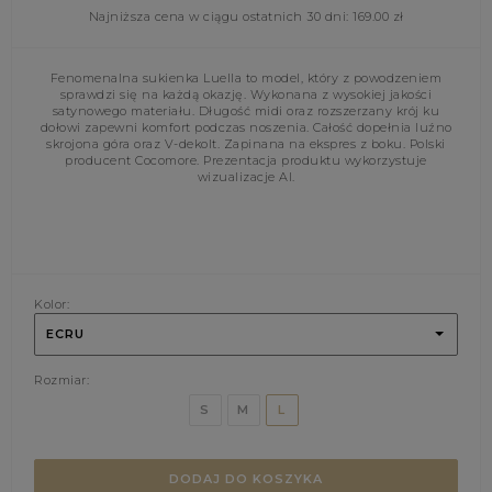
Najniższa cena w ciągu ostatnich 30 dni:
169.00
zł
Fenomenalna sukienka Luella to model, który z powodzeniem
sprawdzi się na każdą okazję. Wykonana z wysokiej jakości
satynowego materiału. Długość midi oraz rozszerzany krój ku
dołowi zapewni komfort podczas noszenia. Całość dopełnia luźno
skrojona góra oraz V-dekolt. Zapinana na ekspres z boku. Polski
producent Cocomore. Prezentacja produktu wykorzystuje
wizualizacje AI.
Kolor:
ECRU
Rozmiar:
S
M
L
DODAJ DO KOSZYKA