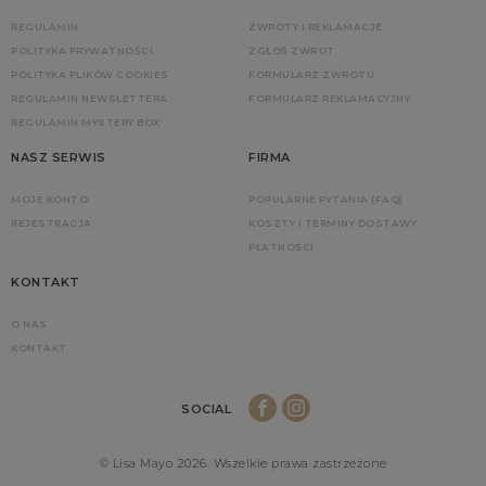
REGULAMIN
ZWROTY I REKLAMACJE
POLITYKA PRYWATNOŚCI
ZGŁOŚ ZWROT
POLITYKA PLIKÓW COOKIES
FORMULARZ ZWROTU
REGULAMIN NEWSLETTERA
FORMULARZ REKLAMACYJNY
REGULAMIN MYSTERY BOX
NASZ SERWIS
FIRMA
MOJE KONTO
POPULARNE PYTANIA (FAQ)
REJESTRACJA
KOSZTY I TERMINY DOSTAWY
PŁATNOŚCI
KONTAKT
O NAS
KONTAKT
SOCIAL
© Lisa Mayo 2026. Wszelkie prawa zastrzeżone