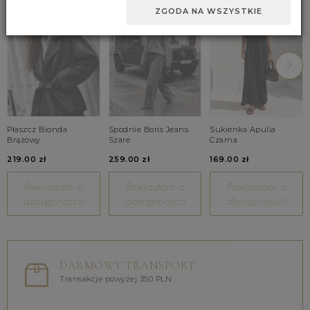
ZGODA NA WSZYSTKIE
Płaszcz Bionda
Spodnie Boris Jeans
Sukienka Apulia
Brązowy
Szare
Czarna
219.00 zł
259.00 zł
169.00 zł
Powiadom o
Powiadom o
Powiadom o
dostępności!
dostępności!
dostępności!
DARMOWY TRANSPORT
Transakcje powyżej 350 PLN