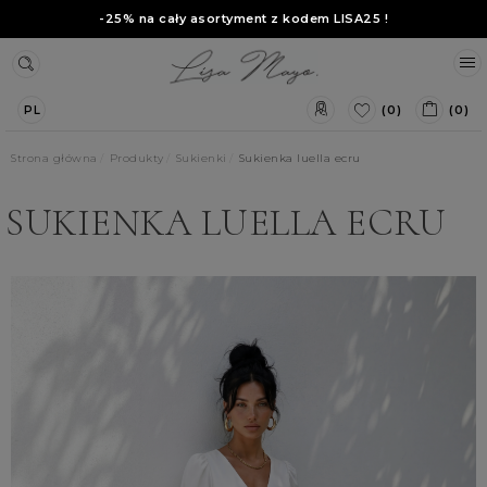
-25% na cały asortyment z kodem
LISA25
!
(0)
(0)
PL
Strona główna
Produkty
Sukienki
Sukienka luella ecru
SUKIENKA LUELLA ECRU