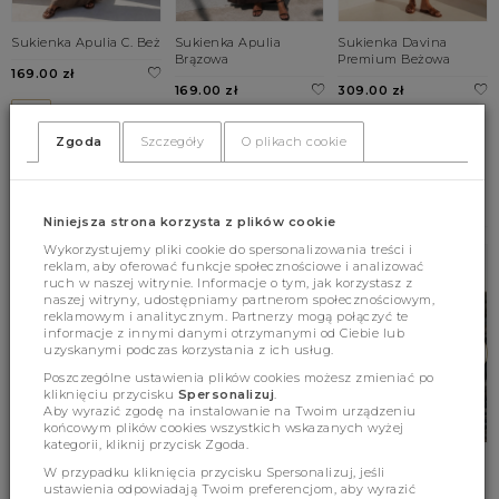
Sukienka Apulia C. Beż
Sukienka Apulia
Sukienka Davina
Brązowa
Premium Beżowa
169.00 zł
169.00 zł
309.00 zł
UNI
UNI
UNI
Zgoda
Szczegóły
O plikach cookie
BESTSELLERY
Niniejsza strona korzysta z plików cookie
Wykorzystujemy pliki cookie do spersonalizowania treści i
reklam, aby oferować funkcje społecznościowe i analizować
ruch w naszej witrynie. Informacje o tym, jak korzystasz z
naszej witryny, udostępniamy partnerom społecznościowym,
reklamowym i analitycznym. Partnerzy mogą połączyć te
informacje z innymi danymi otrzymanymi od Ciebie lub
uzyskanymi podczas korzystania z ich usług.
Poszczególne ustawienia plików cookies możesz zmieniać po
kliknięciu przycisku
Spersonalizuj
.
Aby wyrazić zgodę na instalowanie na Twoim urządzeniu
końcowym plików cookies wszystkich wskazanych wyżej
kategorii, kliknij przycisk Zgoda.
Sukienka Astraea
Sweter Terrence Wave
Sweter Alexander
W przypadku kliknięcia przycisku Spersonalizuj, jeśli
Czarna
Premium Kremowy
Premium Cukierkowy
ustawienia odpowiadają Twoim preferencjom, aby wyrazić
Róż