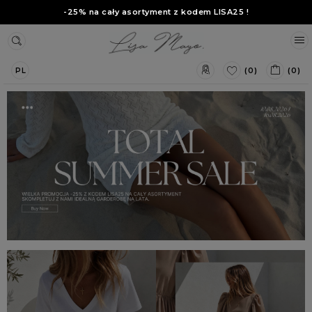
-25% na cały asortyment z kodem
LISA25
!
(0)
(0)
PL