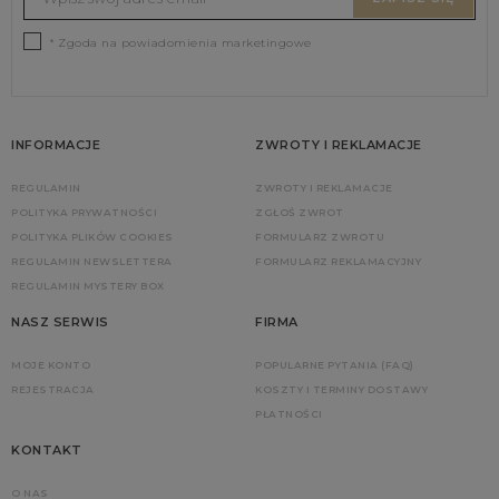
* Zgoda na powiadomienia marketingowe
INFORMACJE
ZWROTY I REKLAMACJE
REGULAMIN
ZWROTY I REKLAMACJE
POLITYKA PRYWATNOŚCI
ZGŁOŚ ZWROT
POLITYKA PLIKÓW COOKIES
FORMULARZ ZWROTU
REGULAMIN NEWSLETTERA
FORMULARZ REKLAMACYJNY
REGULAMIN MYSTERY BOX
NASZ SERWIS
FIRMA
MOJE KONTO
POPULARNE PYTANIA (FAQ)
REJESTRACJA
KOSZTY I TERMINY DOSTAWY
PŁATNOŚCI
KONTAKT
O NAS