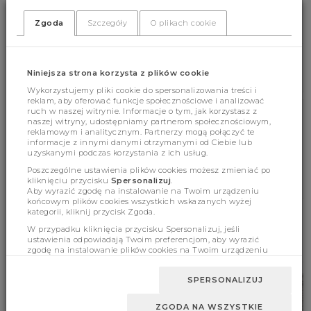
(461)
(0)
Zgoda
Szczegóły
O plikach cookie
Niniejsza strona korzysta z plików cookie
Wykorzystujemy pliki cookie do spersonalizowania treści i
reklam, aby oferować funkcje społecznościowe i analizować
ruch w naszej witrynie. Informacje o tym, jak korzystasz z
naszej witryny, udostępniamy partnerom społecznościowym,
Cechy produktu
reklamowym i analitycznym. Partnerzy mogą połączyć te
informacje z innymi danymi otrzymanymi od Ciebie lub
uzyskanymi podczas korzystania z ich usług.
Poszczególne ustawienia plików cookies możesz zmieniać po
Wymiary
kliknięciu przycisku
Spersonalizuj
.
Aby wyrazić zgodę na instalowanie na Twoim urządzeniu
końcowym plików cookies wszystkich wskazanych wyżej
kategorii, kliknij przycisk Zgoda.
W przypadku kliknięcia przycisku Spersonalizuj, jeśli
BESTSELLERY
ustawienia odpowiadają Twoim preferencjom, aby wyrazić
zgodę na instalowanie plików cookies na Twoim urządzeniu
końcowym w wybranym przez Ciebie zakresie, kliknij przycisk
Zaakceptuj zmianę.
SPERSONALIZUJ
ZGODA NA WSZYSTKIE