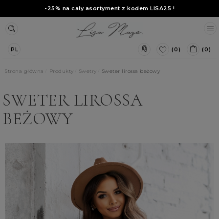
-25% na cały asortyment z kodem
LISA25
!
(0)
(0)
PL
Strona główna
Produkty
Swetry
Sweter lirossa beżowy
SWETER LIROSSA
BEŻOWY