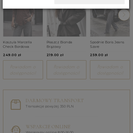
Koszula Marcella
Płaszcz Bionda
Spodnie Boris Jeans
Check Bordowa
Brązowy
Szare
249.00 zł
219.00 zł
259.00 zł
Powiadom o
Powiadom o
Powiadom o
dostępności!
dostępności!
dostępności!
DARMOWY TRANSPORT
Transakcje powyżej 350 PLN
WSPARCIE ONLINE
Wspieramy online 8.00-16.00