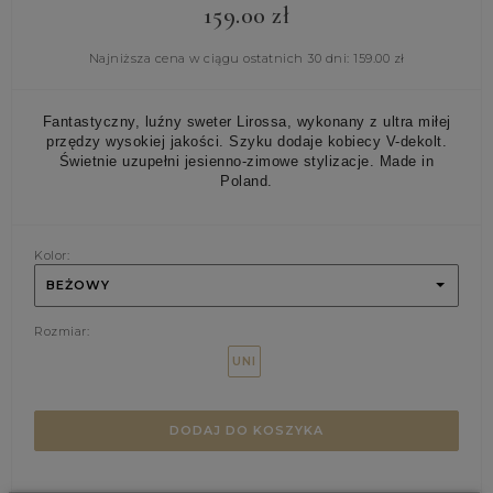
159.00
zł
Najniższa cena w ciągu ostatnich 30 dni:
159.00
zł
Fantastyczny, luźny sweter Lirossa, wykonany z ultra miłej
przędzy wysokiej jakości. Szyku dodaje kobiecy V-dekolt.
Świetnie uzupełni jesienno-zimowe stylizacje. Made in
Poland.
Kolor:
BEŻOWY
Rozmiar:
UNI
DODAJ DO KOSZYKA