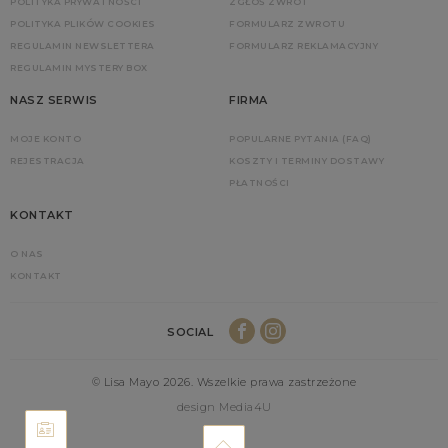
POLITYKA PRYWATNOŚCI
ZGŁOŚ ZWROT
POLITYKA PLIKÓW COOKIES
FORMULARZ ZWROTU
REGULAMIN NEWSLETTERA
FORMULARZ REKLAMACYJNY
REGULAMIN MYSTERY BOX
NASZ SERWIS
FIRMA
MOJE KONTO
POPULARNE PYTANIA (FAQ)
REJESTRACJA
KOSZTY I TERMINY DOSTAWY
PŁATNOŚCI
KONTAKT
O NAS
KONTAKT
SOCIAL
© Lisa Mayo 2026. Wszelkie prawa zastrzeżone
design Media4U