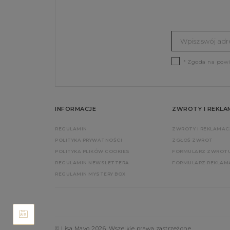
* Zgoda na pow
INFORMACJE
ZWROTY I REKLA
REGULAMIN
ZWROTY I REKLAMAC
POLITYKA PRYWATNOŚCI
ZGŁOŚ ZWROT
POLITYKA PLIKÓW COOKIES
FORMULARZ ZWROT
REGULAMIN NEWSLETTERA
FORMULARZ REKLAM
REGULAMIN MYSTERY BOX
© Lisa Mayo 2026. Wszelkie prawa zastrzeżone