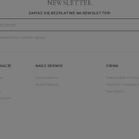
NEWSLETTER
ZAPISZ SIĘ BEZPŁATNIE NA NEWSLETTER!
iadomienia marketingowe
MACJE
NASZ SERWIS
FIRMA
JE
MOJE KONTO
POPULARNE PYTANI
REJESTRACJA
KOSZTY I TERMINY
U
PŁATNOŚCI
ACYJNY