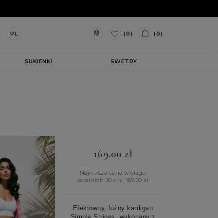
(0)
(0)
PL
SUKIENKI
SWETRY
169.00
zł
Najniższa cena w ciągu
ostatnich 30 dni:
169.00
zł
Efektowny, luźny kardigan
Simple Stripes, wykonany z