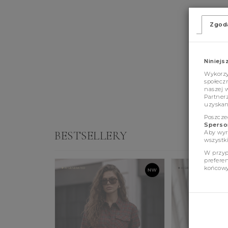
Zgod
Niniejs
Wykorzys
społeczn
naszej 
Partner
uzyskan
Poszcze
Sperson
BESTSELLERY
Aby wyr
wszystki
W przyp
prefere
końcowy