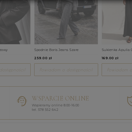
ązowy
Spodnie Boris Jeans Szare
Sukienka Apulia 
259.00 zł
169.00 zł
ostępności!
Powiadom o dostępności!
Powiadom o
WSPARCIE ONLINE
Wspieramy online 8.00-16.00
tel. 578 552 642