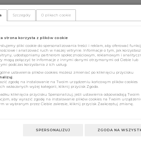
a
Szczegóły
O plikach cookie
za strona korzysta z plików cookie
tujemy pliki cookie do spersonalizowania treści i reklam, aby oferować funkc
ościowe i analizować ruch w naszej witrynie. Informacje o tym, jak korzystasz
witryny, udostępniamy partnerom społecznościowym, reklamowym i analitycz
zy mogą połączyć te informacje z innymi danymi otrzymanymi od Ciebie lub
ymi podczas korzystania z ich usług.
gólne ustawienia plików cookies możesz zmieniać po kliknięciu przycisku
alizuj
.
azić zgodę na instalowanie na Twoim urządzeniu końcowym plików cookies
ch wskazanych wyżej kategorii, kliknij przycisk Zgoda.
adku kliknięcia przycisku Spersonalizuj, jeśli ustawienia odpowiadają Twoim
ncjom, aby wyrazić zgodę na instalowanie plików cookies na Twoim urządzeni
m w wybranym przez Ciebie zakresie, kliknij przycisk Zaakceptuj zmianę.
SPERSONALIZUJ
ZGODA NA WSZYSTK