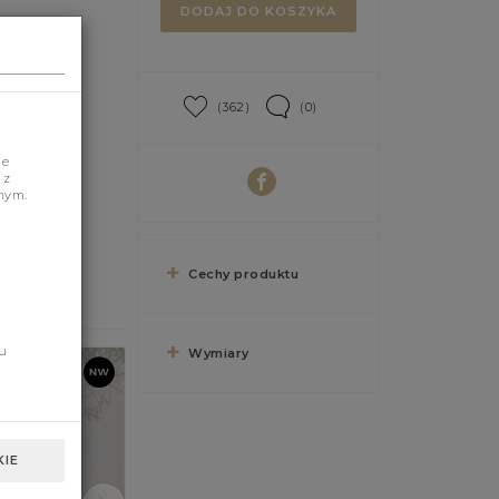
DODAJ DO KOSZYKA
(362)
(0)
je
 z
nym.
Cechy produktu
u
Wymiary
IE