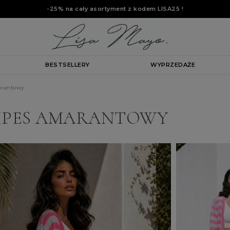
-25% na cały asortyment z kodem
LISA25
!
BESTSELLERY
WYPRZEDAŻE
arantowy
RIPES AMARANTOWY