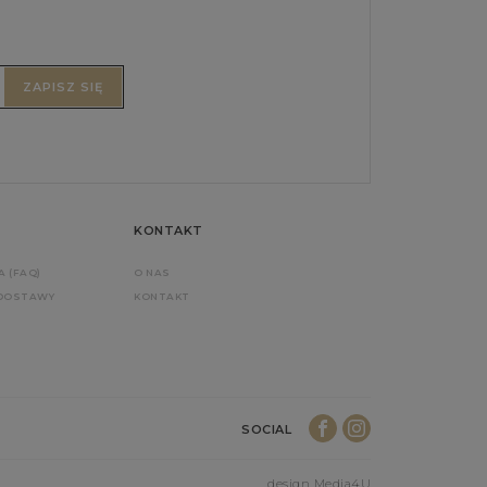
ZAPISZ SIĘ
KONTAKT
A (FAQ)
O NAS
 DOSTAWY
KONTAKT
SOCIAL
design Media4U