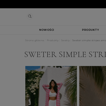
NOWOŚCI
PRODUKTY
Strona główna
Produkty
Swetry
Sweter simple stripes am
SWETER SIMPLE ST