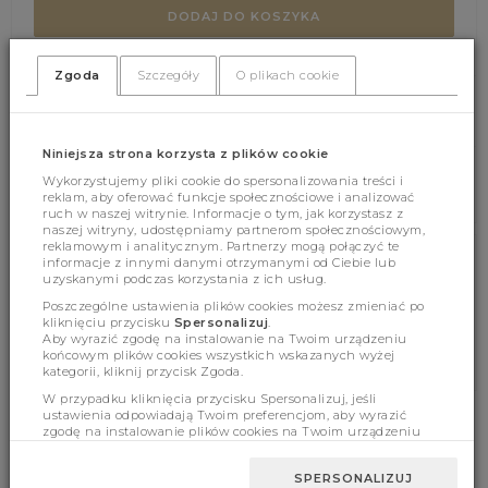
DODAJ DO KOSZYKA
Zgoda
Szczegóły
O plikach cookie
(362)
(0)
Niniejsza strona korzysta z plików cookie
Wykorzystujemy pliki cookie do spersonalizowania treści i
reklam, aby oferować funkcje społecznościowe i analizować
ruch w naszej witrynie. Informacje o tym, jak korzystasz z
naszej witryny, udostępniamy partnerom społecznościowym,
reklamowym i analitycznym. Partnerzy mogą połączyć te
informacje z innymi danymi otrzymanymi od Ciebie lub
Cechy produktu
uzyskanymi podczas korzystania z ich usług.
Poszczególne ustawienia plików cookies możesz zmieniać po
kliknięciu przycisku
Spersonalizuj
.
Aby wyrazić zgodę na instalowanie na Twoim urządzeniu
Wymiary
końcowym plików cookies wszystkich wskazanych wyżej
kategorii, kliknij przycisk Zgoda.
W przypadku kliknięcia przycisku Spersonalizuj, jeśli
ustawienia odpowiadają Twoim preferencjom, aby wyrazić
zgodę na instalowanie plików cookies na Twoim urządzeniu
końcowym w wybranym przez Ciebie zakresie, kliknij przycisk
BESTSELLERY
Zaakceptuj zmianę.
SPERSONALIZUJ