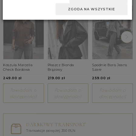
ZGODA NA WSZYSTKIE
Koszula Marcella
Płaszcz Bionda
Spodnie Boris Jeans
Check Bordowa
Brązowy
Szare
249.00 zł
219.00 zł
259.00 zł
Powiadom o
Powiadom o
Powiadom o
dostępności!
dostępności!
dostępności!
DARMOWY TRANSPORT
Transakcje powyżej 350 PLN