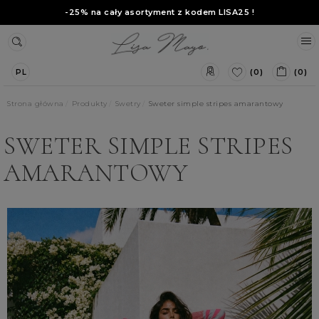
-25% na cały asortyment z kodem
LISA25
!
(0)
(0)
PL
Strona główna
Produkty
Swetry
Sweter simple stripes amarantowy
SWETER SIMPLE STRIPES
AMARANTOWY