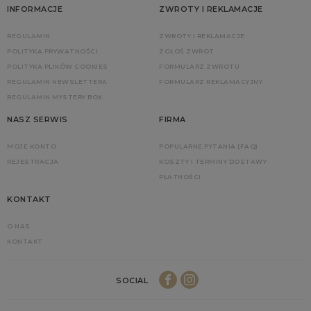
INFORMACJE
ZWROTY I REKLAMACJE
REGULAMIN
ZWROTY I REKLAMACJE
POLITYKA PRYWATNOŚCI
ZGŁOŚ ZWROT
POLITYKA PLIKÓW COOKIES
FORMULARZ ZWROTU
REGULAMIN NEWSLETTERA
FORMULARZ REKLAMACYJNY
REGULAMIN MYSTERY BOX
NASZ SERWIS
FIRMA
MOJE KONTO
POPULARNE PYTANIA (FAQ)
REJESTRACJA
KOSZTY I TERMINY DOSTAWY
PŁATNOŚCI
KONTAKT
O NAS
KONTAKT
SOCIAL