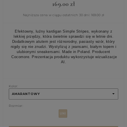
169.00
zł
Najniższa cena w ciągu ostatnich 30 dni:
169.00
zł
Efektowny, luźny kardigan Simple Stripes, wykonany z
lekkiej przędzy, która świetnie sprawdzi się w letnie dni.
Dodatkowym atutem jest różnorodny, pasiasty wzór, który
nigdy się nie znudzi. Wystylizuj z jeansami, białym topem i
ulubionymi sneakersami. Made in Poland. Producent
Cocomore. Prezentacja produktu wykorzystuje wizualizacje
AI.
Kolor:
AMARANTOWY
Rozmiar:
UNI