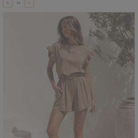
S
M
L