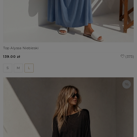
Top Alyssa Niebieski
139.00 zł
(373)
S
M
L