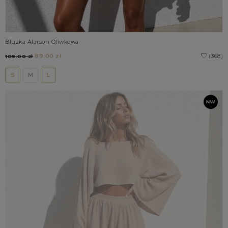
Bluzka Alarson Oliwkowa
89.00 zł
(368)
109.00 zł
S
M
L