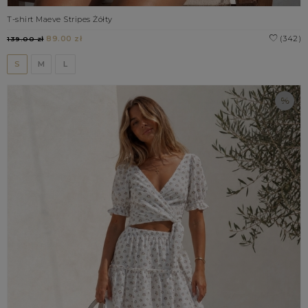
T-shirt Maeve Stripes Żółty
89.00 zł
(342)
139.00 zł
S
M
L