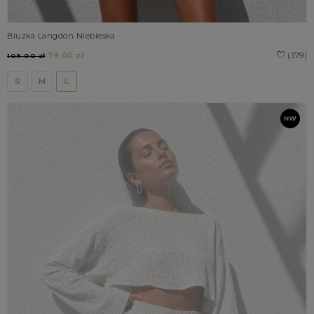
Bluzka Langdon Niebieska
79.00 zł
(379)
109.00 zł
S
M
L