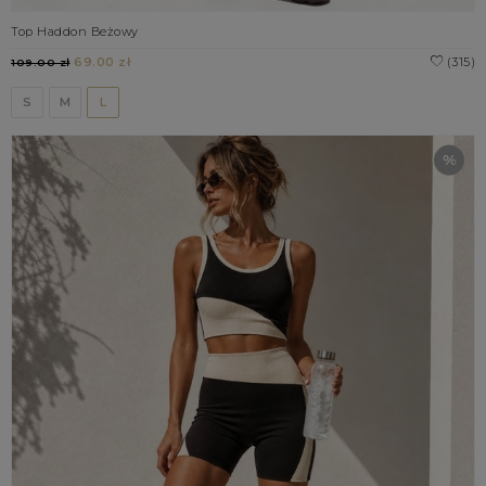
Top Haddon Beżowy
69.00 zł
(315)
109.00 zł
S
M
L