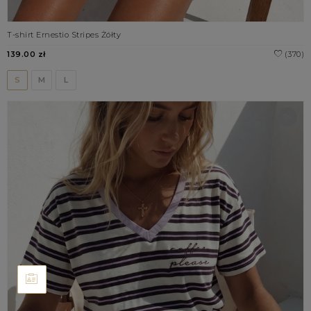
T-shirt Ernestio Stripes Żółty
139.00 zł
(370)
S
M
L