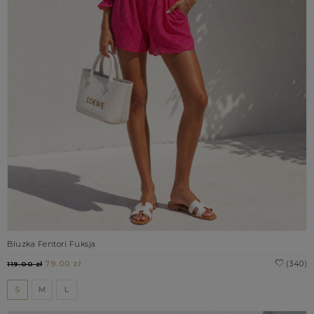
Bluzka Fentori Fuksja
79.00 zł
(340)
119.00 zł
S
M
L