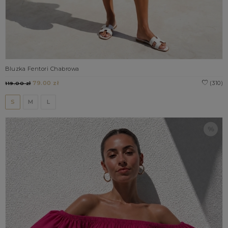
Bluzka Fentori Chabrowa
79.00 zł
(310)
119.00 zł
S
M
L