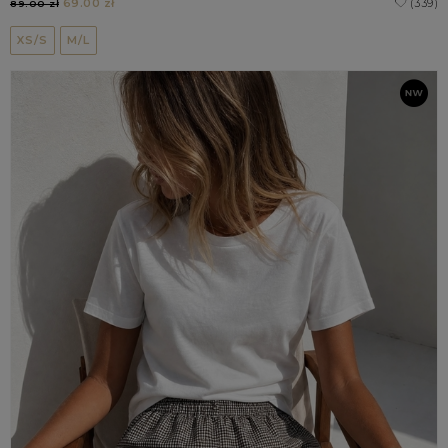
69.00 zł
(339)
89.00 zł
XS/S
M/L