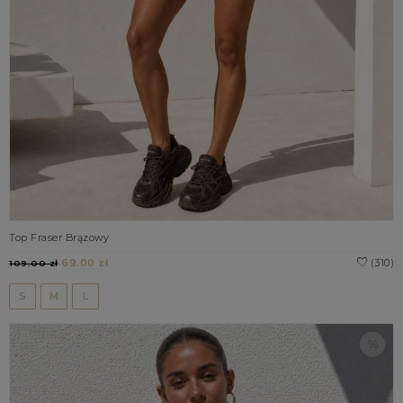
Top Fraser Brązowy
69.00 zł
(310)
109.00 zł
S
M
L