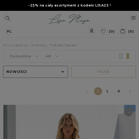
-25% na cały asortyment z kodem
LISA25
!
(0)
(0)
PL
Strona główna
Produkty
T-shirty / bluzki
Domyślnie
48
NOWOŚCI
FILTR
1
2
...
8