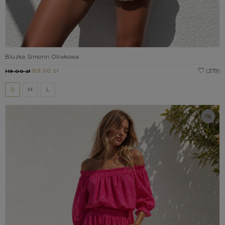
Bluzka Simonn Oliwkowa
89.00 zł
(379)
119.00 zł
S
M
L