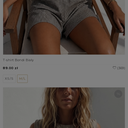
T-shirt Bondi Biały
89.00 zł
(369)
XS/S
M/L