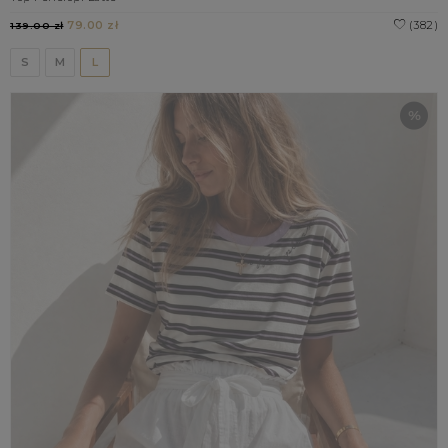
79.00 zł
(382)
139.00 zł
S
M
L