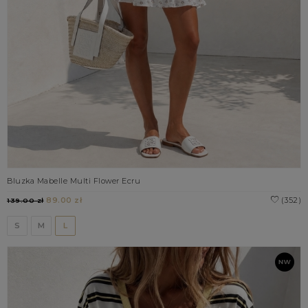
Bluzka Mabelle Multi Flower Ecru
89.00 zł
(352)
139.00 zł
S
M
L