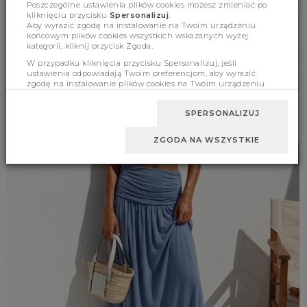
Poszczególne ustawienia plików cookies możesz zmieniać po
kliknięciu przycisku
Spersonalizuj
.
Aby wyrazić zgodę na instalowanie na Twoim urządzeniu
końcowym plików cookies wszystkich wskazanych wyżej
kategorii, kliknij przycisk Zgoda.
W przypadku kliknięcia przycisku Spersonalizuj, jeśli
ustawienia odpowiadają Twoim preferencjom, aby wyrazić
zgodę na instalowanie plików cookies na Twoim urządzeniu
końcowym w wybranym przez Ciebie zakresie, kliknij przycisk
Zaakceptuj zmianę.
SPERSONALIZUJ
ZGODA NA WSZYSTKIE