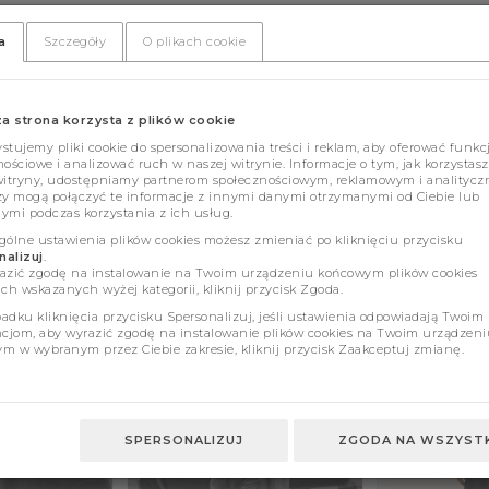
a
Szczegóły
O plikach cookie
za strona korzysta z plików cookie
tujemy pliki cookie do spersonalizowania treści i reklam, aby oferować funkc
ościowe i analizować ruch w naszej witrynie. Informacje o tym, jak korzystasz
witryny, udostępniamy partnerom społecznościowym, reklamowym i analitycz
zy mogą połączyć te informacje z innymi danymi otrzymanymi od Ciebie lub
ymi podczas korzystania z ich usług.
gólne ustawienia plików cookies możesz zmieniać po kliknięciu przycisku
alizuj
.
azić zgodę na instalowanie na Twoim urządzeniu końcowym plików cookies
ch wskazanych wyżej kategorii, kliknij przycisk Zgoda.
adku kliknięcia przycisku Spersonalizuj, jeśli ustawienia odpowiadają Twoim
ncjom, aby wyrazić zgodę na instalowanie plików cookies na Twoim urządzeni
m w wybranym przez Ciebie zakresie, kliknij przycisk Zaakceptuj zmianę.
SPERSONALIZUJ
ZGODA NA WSZYSTK