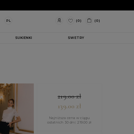
(0)
(0)
PL
SUKIENKI
SWETRY
219.00
zł
139.00
zł
Najniższa cena w ciągu
ostatnich 30 dni:
219.00
zł