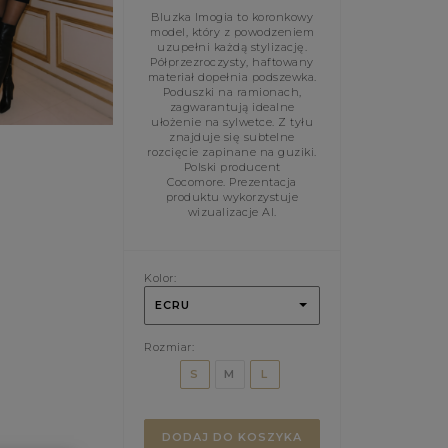
Bluzka Imogia to koronkowy
model, który z powodzeniem
uzupełni każdą stylizację.
Półprzezroczysty, haftowany
materiał dopełnia podszewka.
Poduszki na ramionach,
zagwarantują idealne
ułożenie na sylwetce. Z tyłu
znajduje się subtelne
rozcięcie zapinane na guziki.
Polski producent
Cocomore. Prezentacja
produktu wykorzystuje
wizualizacje AI.
Kolor:
ECRU
Rozmiar:
S
M
L
DODAJ DO KOSZYKA