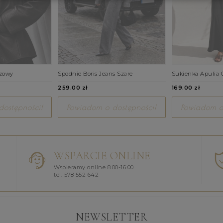
ązowy
Spodnie Boris Jeans Szare
Sukienka Apulia 
259.00 zł
169.00 zł
ostępności!
Powiadom o dostępności!
Powiadom o
WSPARCIE ONLINE
Wspieramy online 8.00-16.00
tel. 578 552 642
NEWSLETTER