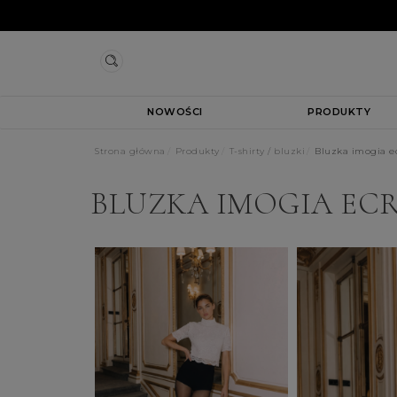
NOWOŚCI
PRODUKTY
Strona główna
Produkty
T-shirty / bluzki
Bluzka imogia e
BLUZKA IMOGIA EC