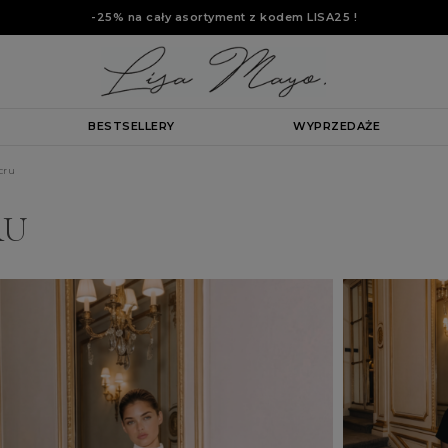
-25% na cały asortyment z kodem
LISA25
!
BESTSELLERY
WYPRZEDAŻE
cru
RU