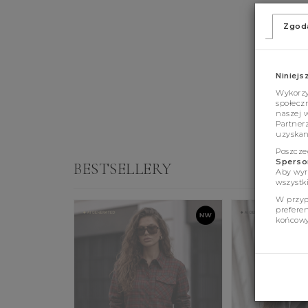
Zgod
Niniejs
Wykorzys
społeczn
naszej 
Partner
uzyskan
Poszcze
Sperson
BESTSELLERY
Aby wyr
wszystki
W przyp
prefere
końcowy