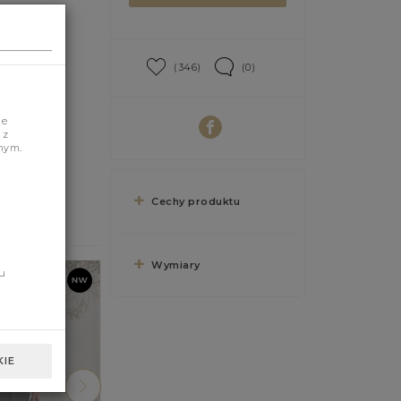
(346)
(0)
je
 z
nym.
Cechy produktu
Wymiary
u
IE