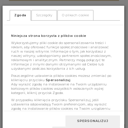
Zgoda
Szczegóły
O plikach cookie
(318)
(0)
Niniejsza strona korzysta z plików cookie
Wykorzystujemy pliki cookie do spersonalizowania treści i
reklam, aby oferować funkcje społecznościowe i analizować
ruch w naszej witrynie. Informacje o tym, jak korzystasz z
naszej witryny, udostępniamy partnerom społecznościowym,
reklamowym i analitycznym. Partnerzy mogą połączyć te
Cechy produktu
informacje z innymi danymi otrzymanymi od Ciebie lub
uzyskanymi podczas korzystania z ich usług.
Poszczególne ustawienia plików cookies możesz zmieniać po
kliknięciu przycisku
Spersonalizuj
.
Wymiary
Aby wyrazić zgodę na instalowanie na Twoim urządzeniu
końcowym plików cookies wszystkich wskazanych wyżej
kategorii, kliknij przycisk Zgoda.
W przypadku kliknięcia przycisku Spersonalizuj, jeśli
ustawienia odpowiadają Twoim preferencjom, aby wyrazić
zgodę na instalowanie plików cookies na Twoim urządzeniu
BESTSELLERY
końcowym w wybranym przez Ciebie zakresie, kliknij przycisk
Zaakceptuj zmianę.
SPERSONALIZUJ