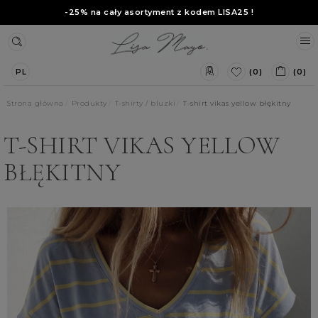
-25% na cały asortyment z kodem
LISA25
!
(0)
(0)
PL
Strona główna
Produkty
T-shirty / bluzki
T-shirt vikas yellow błękitny
T-SHIRT VIKAS YELLOW
BŁĘKITNY