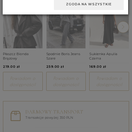
ZGODA NA WSZYSTKIE
Płaszcz Bionda
Spodnie Boris Jeans
Sukienka Apulia
Brązowy
Szare
Czarna
219.00 zł
259.00 zł
169.00 zł
Powiadom o
Powiadom o
Powiadom o
dostępności!
dostępności!
dostępności!
DARMOWY TRANSPORT
Transakcje powyżej 350 PLN