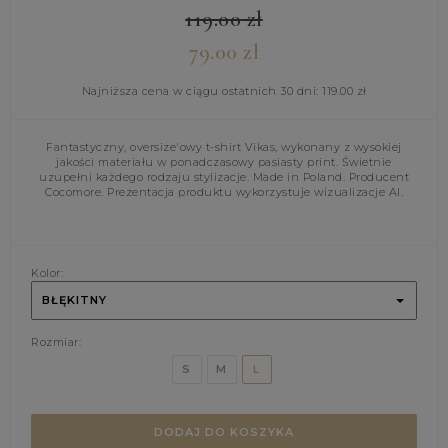
119.00
zł
79.00
zł
Najniższa cena w ciągu ostatnich 30 dni:
119.00
zł
Fantastyczny, oversize'owy t-shirt Vikas, wykonany z wysokiej
jakości materiału w ponadczasowy pasiasty print. Świetnie
uzupełni każdego rodzaju stylizacje. Made in Poland. Producent
Cocomore. Prezentacja produktu wykorzystuje wizualizacje AI.
Kolor:
BŁĘKITNY
Rozmiar:
S
M
L
DODAJ DO KOSZYKA