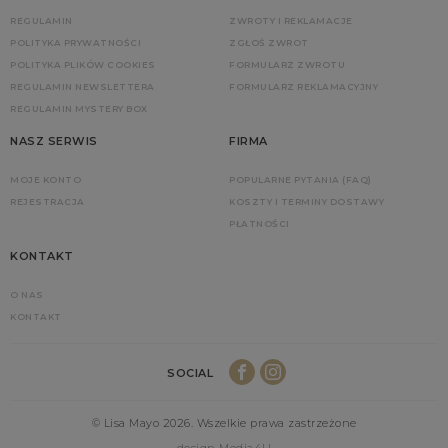
REGULAMIN
ZWROTY I REKLAMACJE
POLITYKA PRYWATNOŚCI
ZGŁOŚ ZWROT
POLITYKA PLIKÓW COOKIES
FORMULARZ ZWROTU
REGULAMIN NEWSLETTERA
FORMULARZ REKLAMACYJNY
REGULAMIN MYSTERY BOX
NASZ SERWIS
FIRMA
MOJE KONTO
POPULARNE PYTANIA (FAQ)
REJESTRACJA
KOSZTY I TERMINY DOSTAWY
PŁATNOŚCI
KONTAKT
O NAS
KONTAKT
SOCIAL
© Lisa Mayo 2026. Wszelkie prawa zastrzeżone