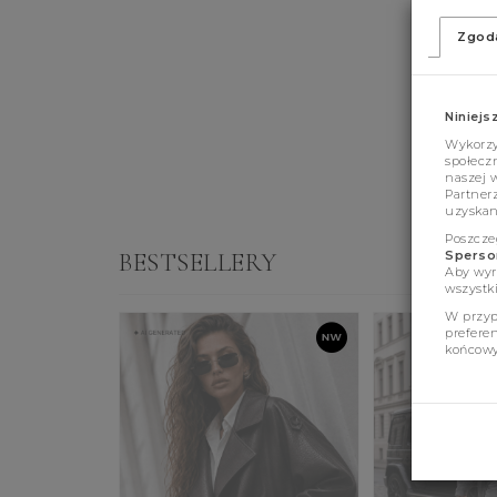
Zgod
Niniejs
Wykorzys
społeczn
naszej 
Partner
uzyskan
Poszcze
BESTSELLERY
Sperson
Aby wyr
wszystki
W przyp
prefere
końcowy