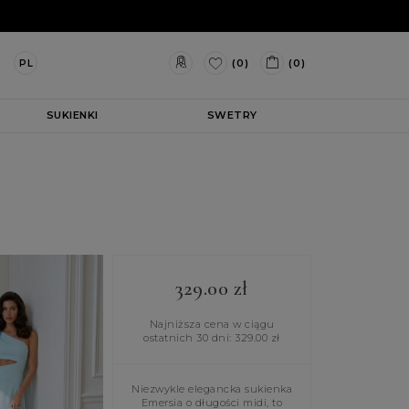
(0)
(0)
PL
SUKIENKI
SWETRY
329.00
zł
Najniższa cena w ciągu
ostatnich 30 dni:
329.00
zł
Niezwykle elegancka sukienka
Emersia o długości midi, to