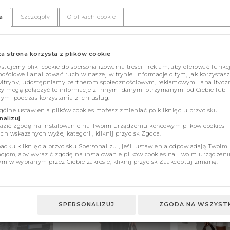
a
Szczegóły
O plikach cookie
za strona korzysta z plików cookie
tujemy pliki cookie do spersonalizowania treści i reklam, aby oferować funkc
ościowe i analizować ruch w naszej witrynie. Informacje o tym, jak korzystasz
witryny, udostępniamy partnerom społecznościowym, reklamowym i analitycz
zy mogą połączyć te informacje z innymi danymi otrzymanymi od Ciebie lub
ymi podczas korzystania z ich usług.
gólne ustawienia plików cookies możesz zmieniać po kliknięciu przycisku
alizuj
.
azić zgodę na instalowanie na Twoim urządzeniu końcowym plików cookies
ch wskazanych wyżej kategorii, kliknij przycisk Zgoda.
adku kliknięcia przycisku Spersonalizuj, jeśli ustawienia odpowiadają Twoim
ncjom, aby wyrazić zgodę na instalowanie plików cookies na Twoim urządzeni
m w wybranym przez Ciebie zakresie, kliknij przycisk Zaakceptuj zmianę.
SPERSONALIZUJ
ZGODA NA WSZYSTK