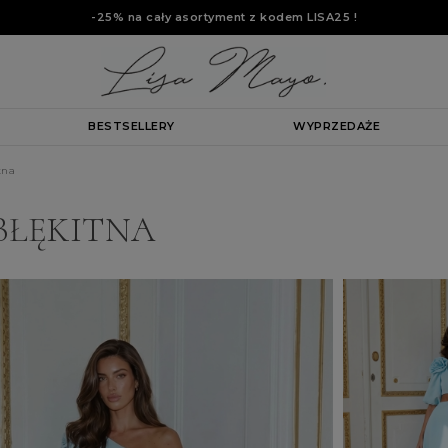
-25% na cały asortyment z kodem
LISA25
!
BESTSELLERY
WYPRZEDAŻE
tna
BŁĘKITNA