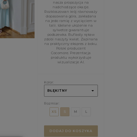
nasza propozycja na
nadchodzące okazje.
Rozkloszowan krój równoważy
dopasowana góra, zakładana
na jedo ramię z wycięciem w
talii. Idelane ułożenie na
sylwetce gwarantuje
podszewka. Bufiasty rękaw
zdobi naszyty kwiat. Zapinana
na praktyczny ekspres z boku.
Polski producent
Cocomore. Prezentacja
produktu wykorzystuje
wizualizacje AI.
Kolor:
BŁĘKITNY
Rozmiar:
XS
S
M
L
DODAJ DO KOSZYKA