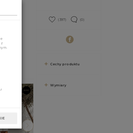
(397)
(0)
je
 z
nym.
Cechy produktu
Wymiary
u
IE