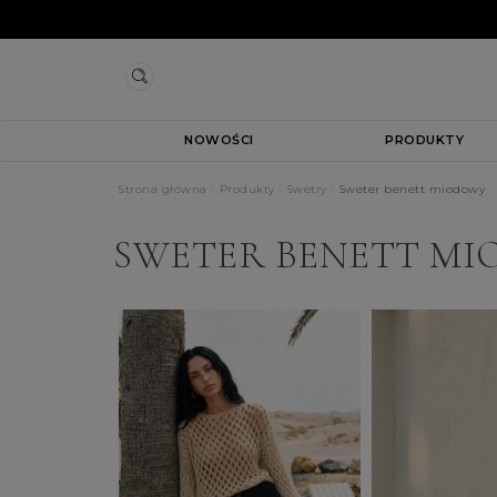
NOWOŚCI
PRODUKTY
Strona główna
Produkty
Swetry
Sweter benett miodowy
SWETER BENETT M