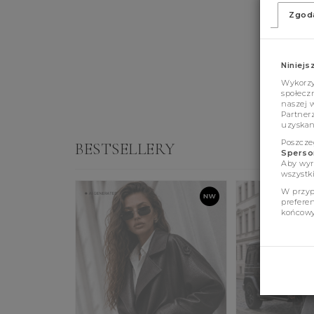
Zgod
Niniejs
Wykorzys
społeczn
naszej 
Partner
uzyskan
Poszcze
BESTSELLERY
Sperson
Aby wyr
wszystki
W przyp
prefere
końcowy