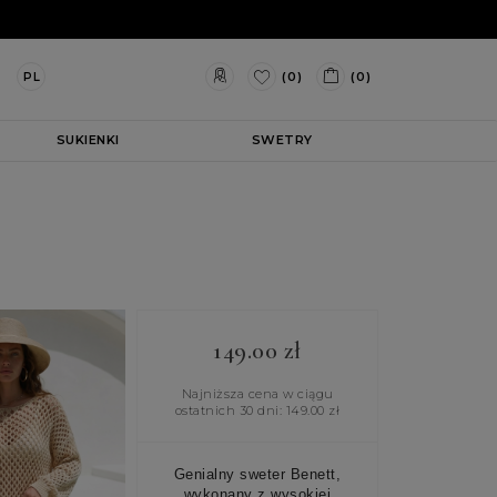
(0)
(0)
PL
SUKIENKI
SWETRY
149.00
zł
Najniższa cena w ciągu
ostatnich 30 dni:
149.00
zł
Genialny sweter Benett,
wykonany z wysokiej