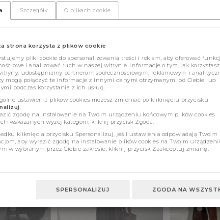
a
Szczegóły
O plikach cookie
za strona korzysta z plików cookie
tujemy pliki cookie do spersonalizowania treści i reklam, aby oferować funkc
ościowe i analizować ruch w naszej witrynie. Informacje o tym, jak korzystasz
witryny, udostępniamy partnerom społecznościowym, reklamowym i analitycz
zy mogą połączyć te informacje z innymi danymi otrzymanymi od Ciebie lub
ymi podczas korzystania z ich usług.
gólne ustawienia plików cookies możesz zmieniać po kliknięciu przycisku
alizuj
.
azić zgodę na instalowanie na Twoim urządzeniu końcowym plików cookies
ch wskazanych wyżej kategorii, kliknij przycisk Zgoda.
adku kliknięcia przycisku Spersonalizuj, jeśli ustawienia odpowiadają Twoim
ncjom, aby wyrazić zgodę na instalowanie plików cookies na Twoim urządzeni
m w wybranym przez Ciebie zakresie, kliknij przycisk Zaakceptuj zmianę.
SPERSONALIZUJ
ZGODA NA WSZYSTK