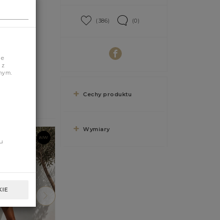
(386)
(0)
je
 z
nym.
Cechy produktu
Wymiary
u
IE