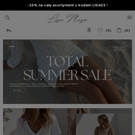
-25% na cały asortyment z kodem
LISA25
!
(0)
(0)
PL