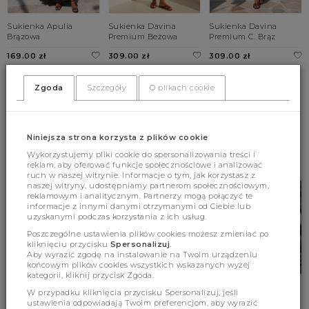
Sukienka Apulia
Sukienka Davina
Sukienka Davina
Brązowa
Premium Beżowa
Premium C. Brąz
169.00 zł
309.00 zł
309.00 zł
UNI
UNI
UNI
Zgoda
Szczegóły
O plikach cookie
BESTSELLERY
Niniejsza strona korzysta z plików cookie
Wykorzystujemy pliki cookie do spersonalizowania treści i
reklam, aby oferować funkcje społecznościowe i analizować
ruch w naszej witrynie. Informacje o tym, jak korzystasz z
naszej witryny, udostępniamy partnerom społecznościowym,
reklamowym i analitycznym. Partnerzy mogą połączyć te
informacje z innymi danymi otrzymanymi od Ciebie lub
uzyskanymi podczas korzystania z ich usług.
Poszczególne ustawienia plików cookies możesz zmieniać po
kliknięciu przycisku
Spersonalizuj
.
Aby wyrazić zgodę na instalowanie na Twoim urządzeniu
końcowym plików cookies wszystkich wskazanych wyżej
kategorii, kliknij przycisk Zgoda.
Sukienka Astraea
Sweter Terrence Wave
Sweter Alexander
W przypadku kliknięcia przycisku Spersonalizuj, jeśli
Czarna
Premium Kremowy
Premium Cukierkowy
ustawienia odpowiadają Twoim preferencjom, aby wyrazić
Róż