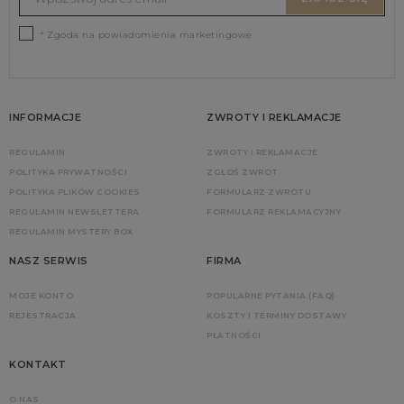
* Zgoda na powiadomienia marketingowe
INFORMACJE
ZWROTY I REKLAMACJE
REGULAMIN
ZWROTY I REKLAMACJE
POLITYKA PRYWATNOŚCI
ZGŁOŚ ZWROT
POLITYKA PLIKÓW COOKIES
FORMULARZ ZWROTU
REGULAMIN NEWSLETTERA
FORMULARZ REKLAMACYJNY
REGULAMIN MYSTERY BOX
NASZ SERWIS
FIRMA
MOJE KONTO
POPULARNE PYTANIA (FAQ)
REJESTRACJA
KOSZTY I TERMINY DOSTAWY
PŁATNOŚCI
KONTAKT
O NAS